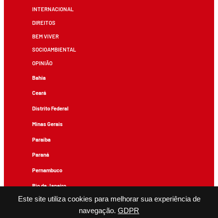
INTERNACIONAL
DIREITOS
BEM VIVER
SOCIOAMBIENTAL
OPINIÃO
Bahia
Ceará
Distrito Federal
Minas Gerais
Paraíba
Paraná
Pernambuco
Rio de Janeiro
Este site utiliza cookies para melhorar sua experiência de
Rio Grande do Sul
navegação.
GDPR