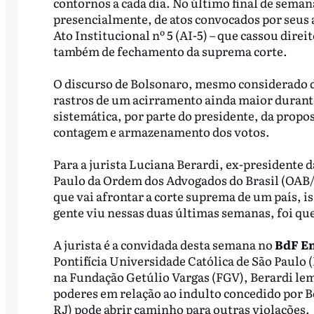
contornos a cada dia. No último final de sema
presencialmente, de atos convocados por seus 
Ato Institucional nº 5 (AI-5) – que cassou direit
também de fechamento da suprema corte.
O discurso de Bolsonaro, mesmo considerado 
rastros de um acirramento ainda maior durante
sistemática, por parte do presidente, da propo
contagem e armazenamento dos votos.
Para a jurista Luciana Berardi, ex-presidente 
Paulo da Ordem dos Advogados do Brasil (OAB/S
que vai afrontar a corte suprema de um país, i
gente viu nessas duas últimas semanas, foi que
A jurista é a convidada desta semana no
BdF En
Pontifícia Universidade Católica de São Paulo 
na Fundação Getúlio Vargas (FGV), Berardi lem
poderes em relação ao indulto concedido por B
RJ) pode abrir caminho para outras violações.