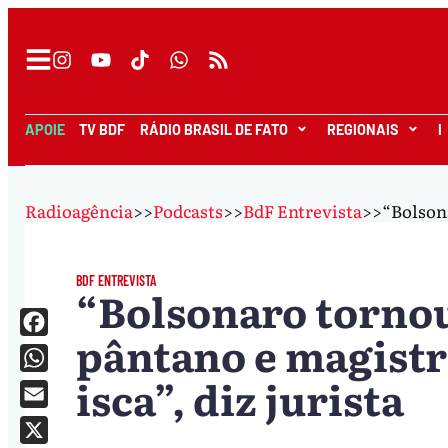
APOIE
TV BDF
RÁDIO BRASIL DE FATO
REGIONAIS
I
Radioagência
>>
Podcasts
>>
BdF Entrevista
>>
“Bolsona
BDF ENTREVISTA
“Bolsonaro tornou
pântano e magist
Facebook
isca”, diz jurista
WhatsApp
Email