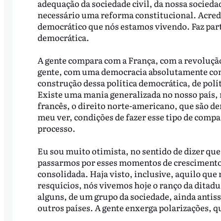
adequação da sociedade civil, da nossa socied
necessário uma reforma constitucional. Acred
democrático que nós estamos vivendo. Faz part
democrática.
A gente compara com a França, com a revolução d
gente, com uma democracia absolutamente cons
construção dessa política democrática, de polí
Existe uma mania generalizada no nosso país, 
francês, o direito norte-americano, que são de
meu ver, condições de fazer esse tipo de com
processo.
Eu sou muito otimista, no sentido de dizer qu
passarmos por esses momentos de crescimento,
consolidada. Haja visto, inclusive, aquilo que
resquícios, nós vivemos hoje o ranço da dita
alguns, de um grupo da sociedade, ainda antiss
outros países. A gente enxerga polarizações, q