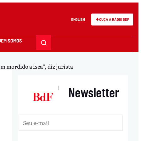
ENGLISH
OUÇA A RÁDIO BDF
UEM SOMOS
 mordido a isca”, diz jurista
Newsletter
|