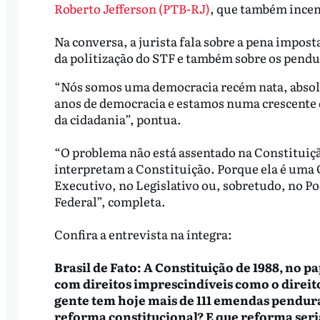
Roberto Jefferson (PTB-RJ)
, que também incen
Na conversa, a jurista fala sobre a pena imposta
da politização do STF e também sobre os pendur
“Nós somos uma democracia recém nata, absol
anos de democracia e estamos numa crescente d
da cidadania”, pontua.
“O problema não está assentado na Constituiç
interpretam a Constituição. Porque ela é uma C
Executivo, no Legislativo ou, sobretudo, no P
Federal”, completa.
Confira a entrevista na íntegra:
Brasil de Fato: A Constituição de 1988, no
com direitos imprescindíveis como o direito
gente tem hoje mais de 111 emendas pendura
reforma constitucional? E que reforma seri