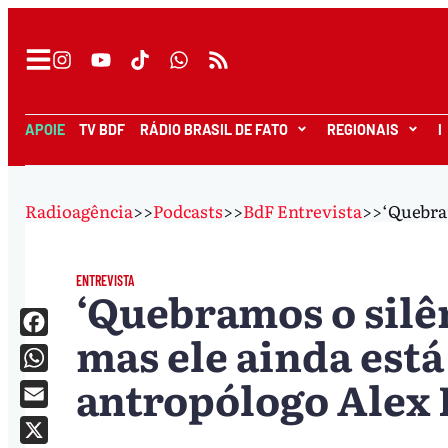
APOIE
TV BDF
RÁDIO BRASIL DE FATO
REGIONAIS
I
Radioagência
>>
Podcasts
>>
BdF Entrevista
>>
‘Quebram
ENTREVISTA
‘Quebramos o silê
mas ele ainda está
Facebook
antropólogo Alex 
WhatsApp
Email