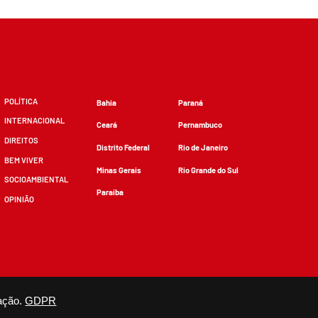
POLÍTICA
Bahia
Paraná
INTERNACIONAL
Ceará
Pernambuco
DIREITOS
Distrito Federal
Rio de Janeiro
BEM VIVER
Minas Gerais
Rio Grande do Sul
SOCIOAMBIENTAL
Paraíba
OPINIÃO
zidos, desde que não sejam alterados e que se deem os devidos créditos.
ação.
GDPR