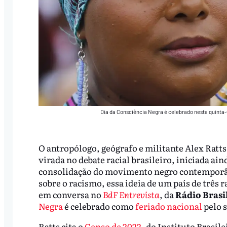
Dia da Consciência Negra é celebrado nesta quinta-
O antropólogo, geógrafo e militante Alex Ratt
virada no debate racial brasileiro, iniciada ai
consolidação do movimento negro contemporân
sobre o racismo, essa ideia de um país de três 
em conversa no
BdF Entrevista
, da
Rádio Brasil
Negra
é celebrado como
feriado nacional
pelo 
Ratts cita o
Censo de 2022
, do Instituto Brasile