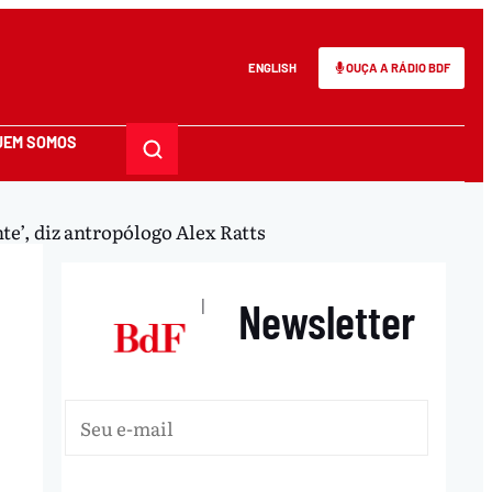
ENGLISH
OUÇA A RÁDIO BDF
UEM SOMOS
te’, diz antropólogo Alex Ratts
Newsletter
|