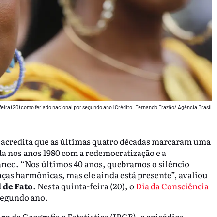
feira (20) como feriado nacional por segundo ano
|
Crédito: Fernando Frazão/ Agência Brasil
s acredita que as últimas quatro décadas marcaram uma
nda nos anos 1980 com a redemocratização e a
eo. “Nos últimos 40 anos, quebramos o silêncio
raças harmônicas, mas ele ainda está presente”, avaliou
 de Fato
. Nesta quinta-feira (20), o
Dia da Consciência
segundo ano.
iro de Geografia e Estatística (IBGE), e episódios