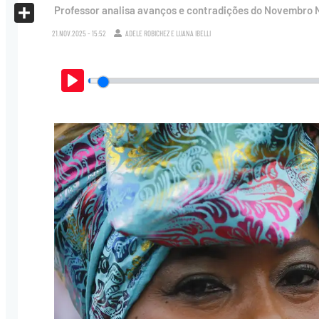
X
Professor analisa avanços e contradições do Novembro Ne
Share
21.NOV.2025 - 15:52
ADELE ROBICHEZ
E
LUANA IBELLI
Play