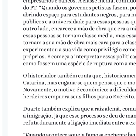
empresários e bancos. A classe média, contudo,
do PT. “Quando os governos petistas fazem, 
abrindo espaço para estudantes negros, para m
públicos e a universidade para essas pessoas q
outro lado, encarece a mão de obra que era a m
essas pessoas se tornam classe média, mas ess
tornam a sua mão de obra mais cara para a clas
experimentou a sua vida como privilégio começa
próprios. E começa a interpretar essas polític
como fossem uma espécie de ruptura com a mer
O historiador também conta que, historicamen
Catarina, mas engana-se quem pensa que o moti
Novamente, o motivo é econômico: a dificuldad
herdeiros empurra seus filhos para o Exército, 
Duarte também explica que a raiz alemã, comu
a imigração, já que esse processo se deu de m
refuta duramente a ligação imediata entre a ext
“Quando acontece aquela famosa enchente
[na