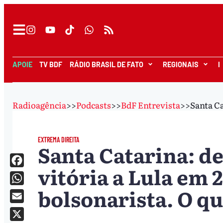
APOIE
TV BDF
RÁDIO BRASIL DE FATO
REGIONAIS
I
Radioagência
>>
Podcasts
>>
BdF Entrevista
>>
Santa Ca
EXTREMA DIREITA
Santa Catarina: d
vitória a Lula em 
Facebook
bolsonarista. O q
WhatsApp
Email