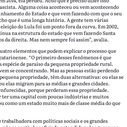
 2014, ela perdeu. Acho que é preciso dizer isso
fascista. Alguma coisa aconteceu ou vem acontecendo
inhamento do Estado e que vem fazendo com que o seu
Acho que é uma longa história. A gente tem várias
 eleição do Lula foi um ponto fora da curva. Em 2002,
tínua na estrutura do estado que vem fazendo Santa
s da direita. Mas nem sempre foi assim”, avalia.
quatro elementos que podem explicar o processo que
atarinense. “O primeiro desses fenômenos é que
 espécie de paraíso da pequena propriedade rural.
 vem se concentrando. Mas as pessoas estão perdendo
equena propriedade, têm duas alternativas: ou elas se
u elas migram para as médias e grandes cidades.
 enfurecidas, porque perderam essa propriedade.
or ter uma capital com poucas indústrias e muitos
tou como um estado muito mais de classe média do que
 trabalhadora com políticas sociais e os grandes