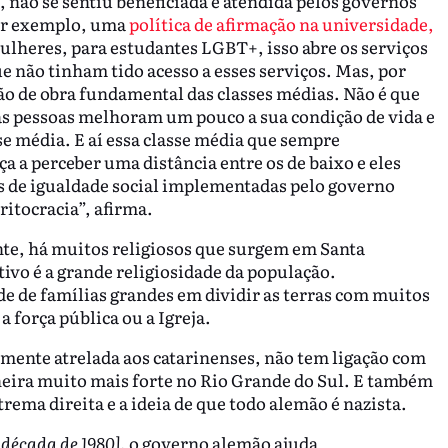
 não se sentiu beneficiada e atendida pelos governos
por exemplo, uma
política de afirmação na universidade,
ulheres, para estudantes LGBT+, isso abre os serviços
ue não tinham tido acesso a esses serviços. Mas, por
ão de obra fundamental das classes médias. Não é que
as pessoas melhoram um pouco a sua condição de vida e
se média. E aí essa classe média que sempre
 a perceber uma distância entre os de baixo e eles
as de igualdade social implementadas pelo governo
itocracia”, afirma.
te, há muitos religiosos que surgem em Santa
vo é a grande religiosidade da população.
e de famílias grandes em dividir as terras com muitos
a força pública ou a Igreja.
mente atrelada aos catarinenses, não tem ligação com
aneira muito mais forte no Rio Grande do Sul. E também
rema direita e a ideia de que todo alemão é nazista.
 década de 1980]
, o governo alemão ajuda