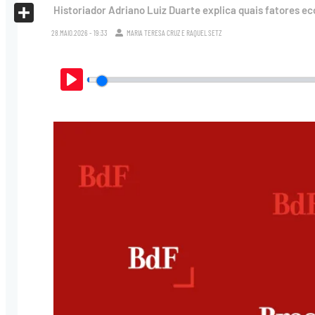
X
Historiador Adriano Luiz Duarte explica quais fatores e
Share
28.MAIO.2026 - 19:33
MARIA TERESA CRUZ
E
RAQUEL SETZ
Play