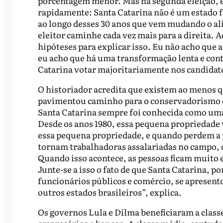
porcentagem menor. Mas na segunda eleição, em
rapidamente: Santa Catarina não é um estado 
ao longo desses 30 anos que vem mudando o al
eleitor caminhe cada vez mais para a direita. 
hipóteses para explicar isso. Eu não acho que a
eu acho que há uma transformação lenta e con
Catarina votar majoritariamente nos candidato
O historiador acredita que existem ao menos 
pavimentou caminho para o conservadorismo c
Santa Catarina sempre foi conhecida como uma
Desde os anos 1980, essa pequena propriedade
essa pequena propriedade, e quando perdem a p
tornam trabalhadoras assalariadas no campo, o
Quando isso acontece, as pessoas ficam muito
Junte-se a isso o fato de que Santa Catarina, p
funcionários públicos e comércio, se apresen
outros estados brasileiros”, explica.
Os governos Lula e Dilma beneficiaram a classe