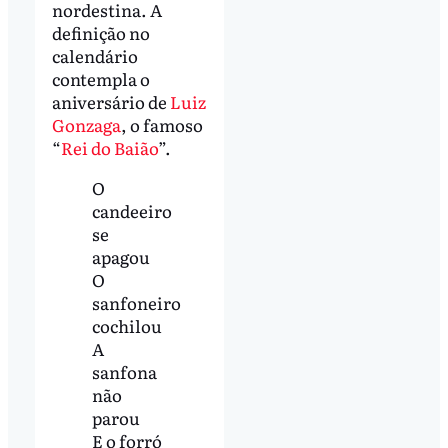
nordestina. A
definição no
calendário
contempla o
aniversário de
Luiz
Gonzaga
, o famoso
“
Rei do Baião
”.
O
candeeiro
se
apagou
O
sanfoneiro
cochilou
A
sanfona
não
parou
E o forró