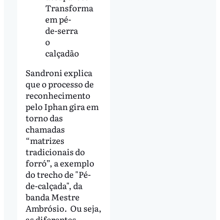
Transforma
em pé-
de-serra
o
calçadão
Sandroni explica
que o processo de
reconhecimento
pelo Iphan gira em
torno das
chamadas
“matrizes
tradicionais do
forró”, a exemplo
do trecho de "Pé-
de-calçada", da
banda Mestre
Ambrósio. Ou seja,
as diferentes