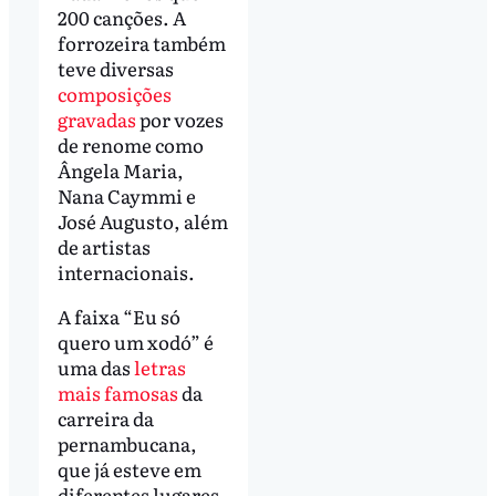
200 canções. A
forrozeira também
teve diversas
composições
gravadas
por vozes
de renome como
Ângela Maria,
Nana Caymmi e
José Augusto, além
de artistas
internacionais.
A faixa “Eu só
quero um xodó” é
uma das
letras
mais famosas
da
carreira da
pernambucana,
que já esteve em
diferentes lugares