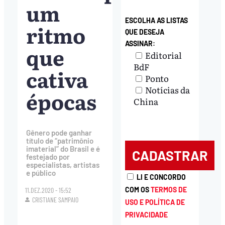
um
ESCOLHA AS LISTAS
ritmo
QUE DESEJA
ASSINAR:
que
Editorial
BdF
cativa
Ponto
Notícias da
épocas
China
Gênero pode ganhar
título de “patrimônio
imaterial” do Brasil e é
festejado por
especialistas, artistas
e público
LI E CONCORDO
COM OS
TERMOS DE
11.DEZ.2020 - 15:52
CRISTIANE SAMPAIO
USO E POLÍTICA DE
PRIVACIDADE