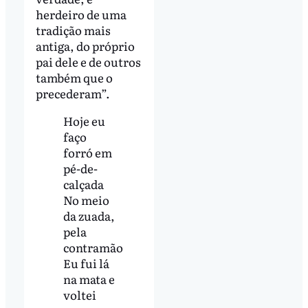
herdeiro de uma
tradição mais
antiga, do próprio
pai dele e de outros
também que o
precederam”.
Hoje eu
faço
forró em
pé-de-
calçada
No meio
da zuada,
pela
contramão
Eu fui lá
na mata e
voltei