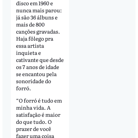
disco em 1960 e
nunca mais parou:
já são 36 álbuns e
mais de 800
canções gravadas.
Haja fôlego pra
essa artista
inquieta e
cativante que desde
os 7 anos de idade
se encantou pela
sonoridade do
forró.
“O forró é tudo em
minha vida. A
satisfação é maior
do que tudo. O
prazer de você
fazer uma coisa