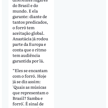
do Brasil e do
mundo. E ela
garante: diante de
tantos predicados,
o forró tem
aceitação global.
Anastácia já rodou
parte da Europa e
conta que o ritmo
tem audiência
garantida por lá.
“Eles se encantam
com o forró. Hoje
já se diz assim:
'Quais as músicas
que representam o
Brasil? Samba e
forró'. É sinal de