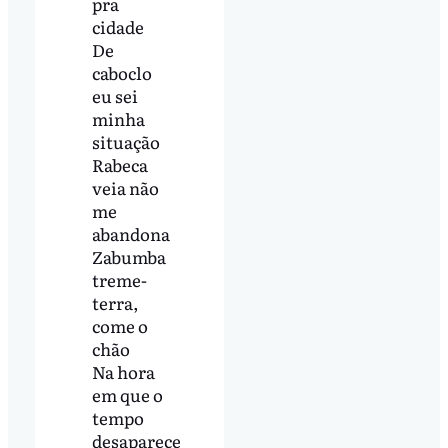
pra
cidade
De
caboclo
eu sei
minha
situação
Rabeca
veia não
me
abandona
Zabumba
treme-
terra,
come o
chão
Na hora
em que o
tempo
desaparece