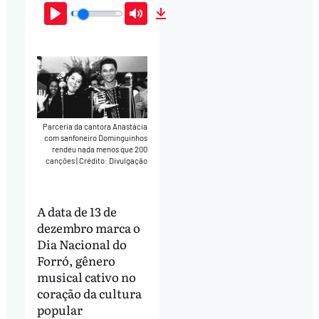
Play
Mute
Download
Parceria da cantora Anastácia
com sanfoneiro Dominguinhos
rendeu nada menos que 200
canções
|
Crédito: Divulgação
A data de 13 de
dezembro marca o
Dia Nacional do
Forró, gênero
musical cativo no
coração da cultura
popular