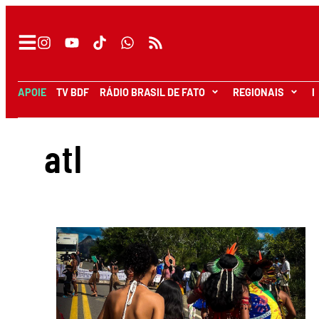
APOIE
TV BDF
RÁDIO BRASIL DE FATO
REGIONAIS
I
atl