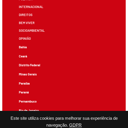
INTERNACIONAL
DIREITOS
BEM VIVER
SOCIOAMBIENTAL
OPINIÃO
Bahia
Ceará
Distrito Federal
Minas Gerais
Paraíba
Paraná
Pernambuco
Rio de Janeiro
Este site utiliza cookies para melhorar sua experiência de
Rio Grande do Sul
navegação.
GDPR