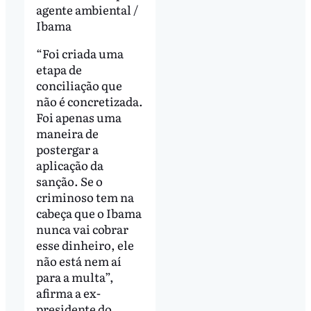
agente ambiental /
Ibama
“Foi criada uma
etapa de
conciliação que
não é concretizada.
Foi apenas uma
maneira de
postergar a
aplicação da
sanção. Se o
criminoso tem na
cabeça que o Ibama
nunca vai cobrar
esse dinheiro, ele
não está nem aí
para a multa”,
afirma a ex-
presidente do