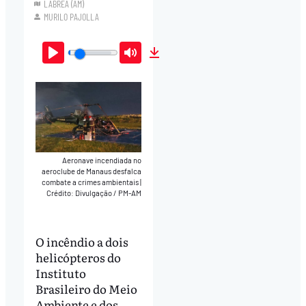
LÁBREA (AM)
MURILO PAJOLLA
Play
Mute
Download
Aeronave incendiada no
aeroclube de Manaus desfalca
combate a crimes ambientais
|
Crédito: Divulgação / PM-AM
O incêndio a dois
helicópteros do
Instituto
Brasileiro do Meio
Ambiente e dos