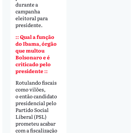
durante a
campanha
eleitoral para
presidente.
:: Qual a função
do Ibama, órgão
que multou
Bolsonaro e é
criticado pelo
presidente ::
Rotulando fiscais
como vilões,
o então candidato
presidencial pelo
Partido Social
Liberal (PSL)
prometeu acabar
com a fiscalização