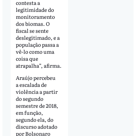
contesta a
legitimidade do
monitoramento
dos biomas. O
fiscal se sente
deslegitimado, e a
população passa a
vê-lo como uma
coisa que
atrapalha”, afirma.
Araújo percebeu
a escalada de
violência a partir
do segundo
semestre de 2018,
em função,
segundo ela, do
discurso adotado
por Bolsonaro