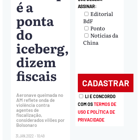
é a
ASSINAR:
Editorial
ponta
BdF
Ponto
do
Notícias da
iceberg,
China
dizem
fiscais
Aeronave queimada no
LI E CONCORDO
AM reflete onda de
COM OS
TERMOS DE
violência contra
agentes de
USO E POLÍTICA DE
fiscalização,
PRIVACIDADE
considerados vilões por
Bolsonaro
31.JAN.2022 - 10:49