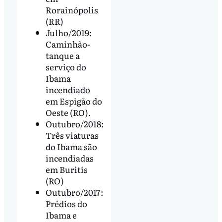
Rorainópolis
(RR)
Julho/2019:
Caminhão-
tanque a
serviço do
Ibama
incendiado
em Espigão do
Oeste (RO).
Outubro/2018:
Três viaturas
do Ibama são
incendiadas
em Buritis
(RO)
Outubro/2017:
Prédios do
Ibama e