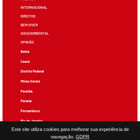
INTERNACIONAL
DIREITOS
BEM VIVER
SOCIOAMBIENTAL
OPINIÃO
Bahia
Ceará
Distrito Federal
Minas Gerais
Paraíba
Paraná
Pernambuco
Rio de Janeiro
Este site utiliza cookies para melhorar sua experiência de
Rio Grande do Sul
navegação.
GDPR