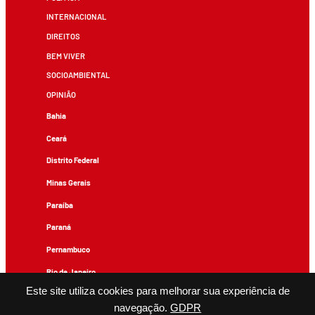
INTERNACIONAL
DIREITOS
BEM VIVER
SOCIOAMBIENTAL
OPINIÃO
Bahia
Ceará
Distrito Federal
Minas Gerais
Paraíba
Paraná
Pernambuco
Rio de Janeiro
Este site utiliza cookies para melhorar sua experiência de
Rio Grande do Sul
navegação.
GDPR