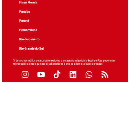
Minas Gerais
Paraíba
Paraná
Pernambuco
Rio de Janeiro
Rio Grande do Sul
Todos os conteúdos de produção exclusiva e de autoria editorial do Brasil de Fato podem ser
reproduzidos, desde que não sejam alterados e que se deem os devidos créditos.