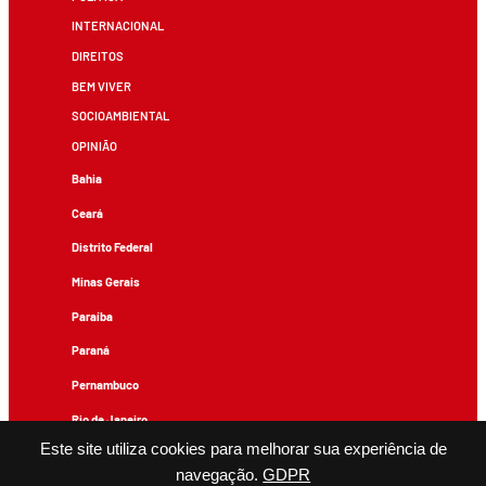
INTERNACIONAL
DIREITOS
BEM VIVER
SOCIOAMBIENTAL
OPINIÃO
Bahia
Ceará
Distrito Federal
Minas Gerais
Paraíba
Paraná
Pernambuco
Rio de Janeiro
Este site utiliza cookies para melhorar sua experiência de
Rio Grande do Sul
navegação.
GDPR