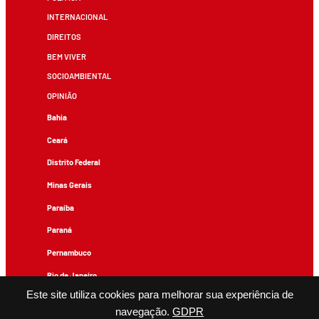
INTERNACIONAL
DIREITOS
BEM VIVER
SOCIOAMBIENTAL
OPINIÃO
Bahia
Ceará
Distrito Federal
Minas Gerais
Paraíba
Paraná
Pernambuco
Rio de Janeiro
Este site utiliza cookies para melhorar sua experiência de
Rio Grande do Sul
navegação.
GDPR