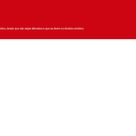
zidos, desde que não sejam alterados e que se deem os devidos créditos.