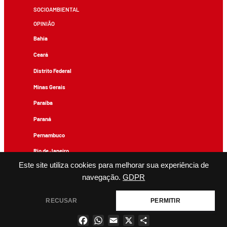
SOCIOAMBIENTAL
OPINIÃO
Bahia
Ceará
Distrito Federal
Minas Gerais
Paraíba
Paraná
Pernambuco
Rio de Janeiro
Este site utiliza cookies para melhorar sua experiência de
Rio Grande do Sul
navegação.
GDPR
Todos os conteúdos de produção exclusiva e de autoria editorial do Brasil de Fato podem ser
reproduzidos, desde que não sejam alterados e que se deem os devidos créditos.
RECUSAR
PERMITIR
Facebook
WhatsApp
Email
X
Share
×