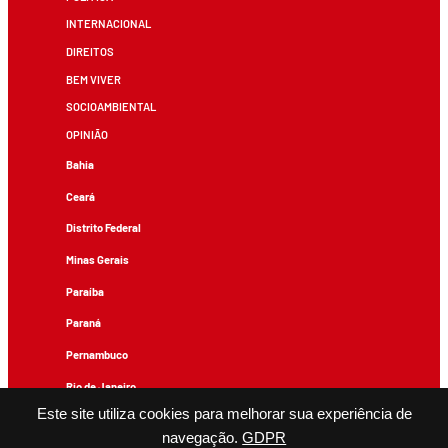
INTERNACIONAL
DIREITOS
BEM VIVER
SOCIOAMBIENTAL
OPINIÃO
Bahia
Ceará
Distrito Federal
Minas Gerais
Paraíba
Paraná
Pernambuco
Rio de Janeiro
Este site utiliza cookies para melhorar sua experiência de
Rio Grande do Sul
navegação.
GDPR