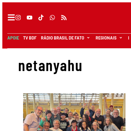
APOIE
TV BDF
RÁDIO BRASIL DE FATO
REGIONAIS
I
netanyahu