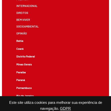
INTERNACIONAL
DIREITOS
BEM VIVER
SOCIOAMBIENTAL
OPINIÃO
Bahia
Ceará
Distrito Federal
Minas Gerais
Paraíba
Paraná
Pernambuco
Rio de Janeiro
Este site utiliza cookies para melhorar sua experiência de
Rio Grande do Sul
navegação.
GDPR