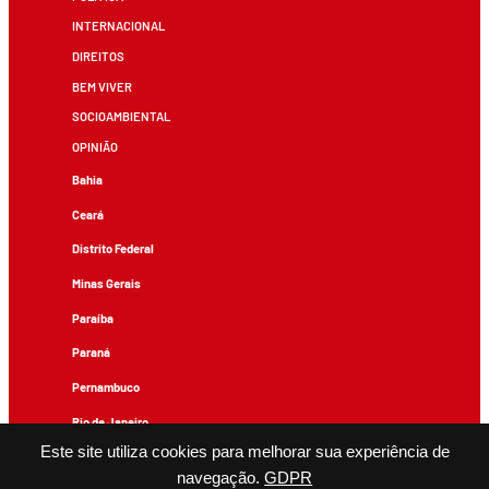
INTERNACIONAL
DIREITOS
BEM VIVER
SOCIOAMBIENTAL
OPINIÃO
Bahia
Ceará
Distrito Federal
Minas Gerais
Paraíba
Paraná
Pernambuco
Rio de Janeiro
Este site utiliza cookies para melhorar sua experiência de
Rio Grande do Sul
navegação.
GDPR