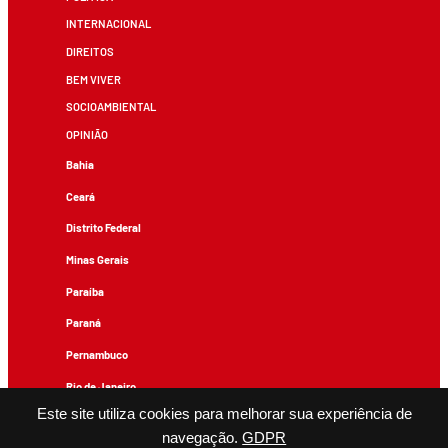
INTERNACIONAL
DIREITOS
BEM VIVER
SOCIOAMBIENTAL
OPINIÃO
Bahia
Ceará
Distrito Federal
Minas Gerais
Paraíba
Paraná
Pernambuco
Rio de Janeiro
Este site utiliza cookies para melhorar sua experiência de
Rio Grande do Sul
navegação.
GDPR