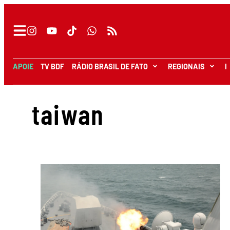
APOIE
TV BDF
RÁDIO BRASIL DE FATO
REGIONAIS
I
taiwan