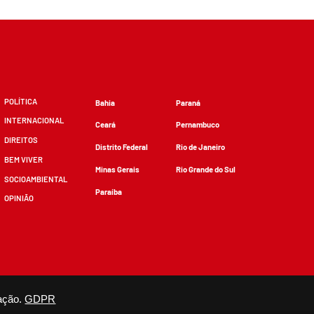
POLÍTICA
Bahia
Paraná
INTERNACIONAL
Ceará
Pernambuco
DIREITOS
Distrito Federal
Rio de Janeiro
BEM VIVER
Minas Gerais
Rio Grande do Sul
SOCIOAMBIENTAL
Paraíba
OPINIÃO
zidos, desde que não sejam alterados e que se deem os devidos créditos.
ação.
GDPR