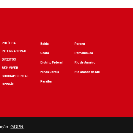
POLÍTICA
Bahia
Paraná
INTERNACIONAL
Ceará
Pernambuco
DIREITOS
Distrito Federal
Rio de Janeiro
BEM VIVER
Minas Gerais
Rio Grande do Sul
SOCIOAMBIENTAL
Paraíba
OPINIÃO
zidos, desde que não sejam alterados e que se deem os devidos créditos.
ação.
GDPR