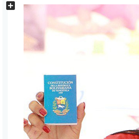
X
Share