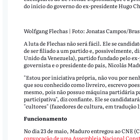
do início do governo do ex-presidente Hugo C
Wolfgang Flechas | Foto: Jonatas Campos/Brasi
A luta de Flechas não será fácil. Ele se candid
de ser filiado a um partido e, possivelmente, 
Unido da Venezuela), partido fundado pelo ex-
governista e o presidente do país, Nicolás Mad
"Estou por iniciativa própria, não vou por nen
que sou conhecido como livreiro, escrevo poesi
mesmo, pois não possuo máquina partidária pa
participativa", diz confiante. Ele se candidatar
"cultores" (fazedores de cultura, em tradução l
Funcionamento
No dia 23 de maio, Maduro entregou ao CNE (Co
convocação de uma Assembleia Nacional Const