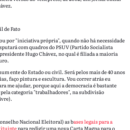
hávez.
l de Fato
atou por "iniciativa própria", quando não há necessidade
disputará com quadros do PSUV (Partido Socialista
presidente Hugo Chávez, no qual é filiada a maioria
uro.
hum ente do Estado ou civil. Será pelos mais de 40 anos
as, faço pintura e escultura. Vou correr atrás eu
ra me ajudar, porque aqui a democracia é bastante
á pela categoria "trabalhadores", na subdivisão
ivre).
nselho Nacional Eleitoral) as b
ases legais para a
ituinte
para redigir uma nova Carta Magna para o