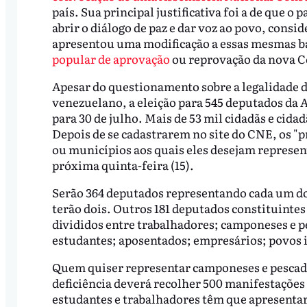
país. Sua principal justificativa foi a de que o
abrir o diálogo de paz e dar voz ao povo, consi
apresentou uma modificação a essas mesmas ba
popular de aprovação
ou reprovação da nova C
Apesar do questionamento sobre a legalidade do
venezuelano, a eleição para 545 deputados da
para 30 de julho. Mais de 53 mil cidadãs e cid
Depois de se cadastrarem no site do CNE, os "
ou municípios aos quais eles desejam represent
próxima quinta-feira (15).
Serão 364 deputados representando cada um do
terão dois. Outros 181 deputados constituintes
divididos entre trabalhadores; camponeses e 
estudantes; aposentados; empresários; povos i
Quem quiser representar camponeses e pescad
deficiência deverá recolher 500 manifestações
estudantes e trabalhadores têm que apresentar