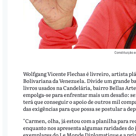
Constituição a
Wolfgang Vicente Flechas é livreiro, artista p
Bolivariana da Venezuela. Divide um grande 
livros usados na Candelária, bairro Bellas Arte
empolga-se para enfrentar mais um desafio: ser
terá que conseguir o apoio de outros mil comp
das exigências para que possa se postular a de
"Carmen, olha, já estou com a planilha para re
enquanto nos apresenta algumas raridades do 
exemplares do Le Monde Diplomatique e a prime