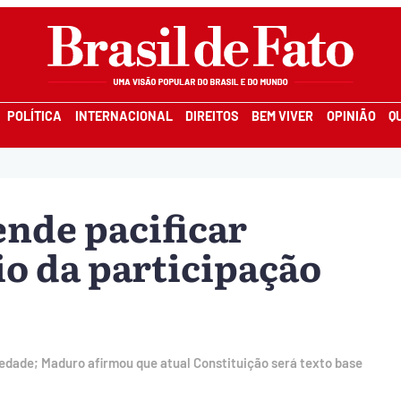
POLÍTICA
INTERNACIONAL
DIREITOS
BEM VIVER
OPINIÃO
Q
ende pacificar
o da participação
edade; Maduro afirmou que atual Constituição será texto base