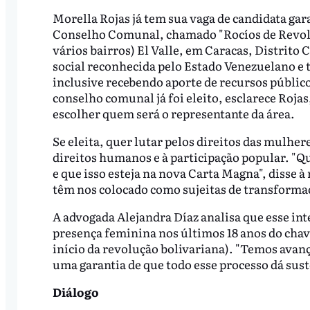
Morella Rojas já tem sua vaga de candidata gar
Conselho Comunal, chamado "Rocíos de Revoluc
vários bairros) El Valle, em Caracas, Distrito
social reconhecida pelo Estado Venezuelano e 
inclusive recebendo aporte de recursos público
conselho comunal já foi eleito, esclarece Rojas
escolher quem será o representante da área.
Se eleita, quer lutar pelos direitos das mulhere
direitos humanos e à participação popular. "
e que isso esteja na nova Carta Magna", disse à
têm nos colocado como sujeitas de transformaçã
A advogada Alejandra Díaz analisa que esse inte
presença feminina nos últimos 18 anos do cha
início da revolução bolivariana). "Temos avan
uma garantia de que todo esse processo dá sus
Diálogo