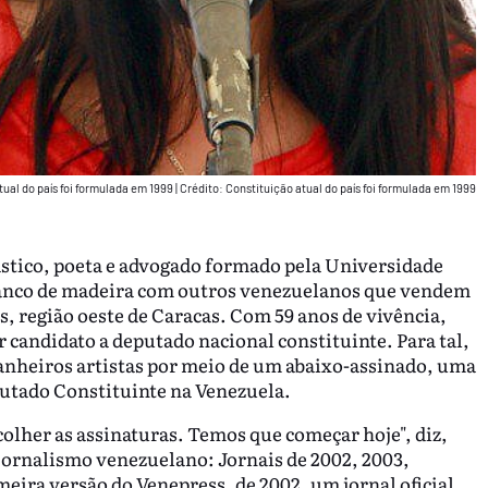
tual do país foi formulada em 1999
|
Crédito: Constituição atual do país foi formulada em 1999
lástico, poeta e advogado formado pela Universidade
banco de madeira com outros venezuelanos que vendem
s, região oeste de Caracas. Com 59 anos de vivência,
 candidato a deputado nacional constituinte. Para tal,
anheiros artistas por meio de um abaixo-assinado, uma
putado Constituinte na Venezuela.
colher as assinaturas. Temos que começar hoje", diz,
jornalismo venezuelano: Jornais de 2002, 2003,
ira versão do Venepress, de 2002, um jornal oficial