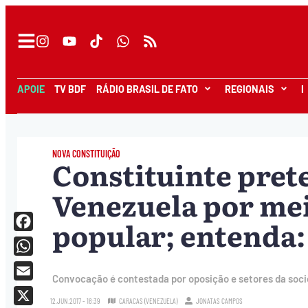
APOIE
TV BDF
RÁDIO BRASIL DE FATO
REGIONAIS
I
NOVA CONSTITUIÇÃO
Constituinte pret
Venezuela por mei
popular; entenda:
Facebook
WhatsApp
Convocação é contestada por oposição e setores da soci
Email
12.JUN.2017 - 18:39
CARACAS (VENEZUELA)
JONATAS CAMPOS