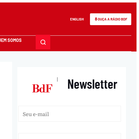
ENGLISH
OUÇA A RÁDIO BDF
UEM SOMOS
Newsletter
|