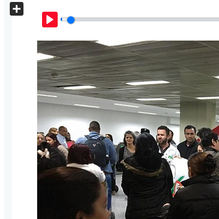
X
Share
Play