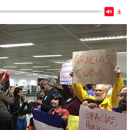
Mute
Dow