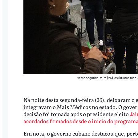
Nesta segunda-feira (26), os últimos mé
Na noite desta segunda-feira (26), deixaram o
integravam o Mais Médicos no estado. O govern
decisão foi tomada após o presidente eleito
Jai
acordados firmados desde o início do programa
Em nota, o governo cubano destacou que, perto 