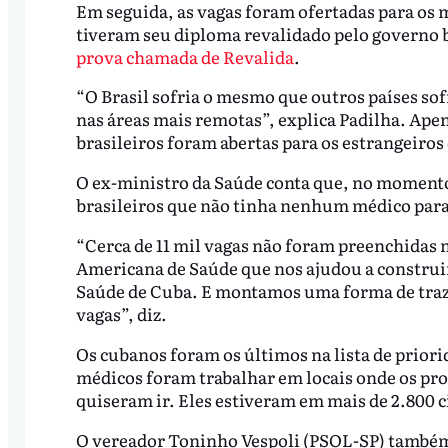
Em seguida, as vagas foram ofertadas para os 
tiveram seu diploma revalidado pelo governo b
prova chamada de Revalida
.
“O Brasil sofria o mesmo que outros países sof
nas áreas mais remotas”, explica Padilha. Ape
brasileiros foram abertas para os estrangeiros
O ex-ministro da Saúde conta que, no momento
brasileiros que não tinha nenhum médico para
“Cerca de 11 mil vagas não foram preenchida
Americana de Saúde que nos ajudou a construi
Saúde de Cuba. E montamos uma forma de traze
vagas”, diz.
Os cubanos foram os últimos na lista de priorid
médicos foram trabalhar em locais onde os prof
quiseram ir. Eles estiveram em mais de 2.800 ci
O vereador Toninho Vespoli (PSOL-SP) também