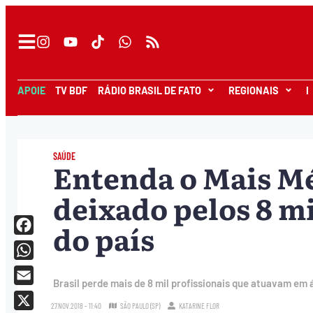
APOIE
TV BDF
RÁDIO BRASIL DE FATO
REGIONAIS
I
SAÚDE
Entenda o Mais Mé
deixado pelos 8 m
do país
Facebook
WhatsApp
Brasil perde mais de 8 mil profissionais que atuavam em
Email
27.NOV.2018 - 11:40
SÃO PAULO (SP)
KATARINE FLOR