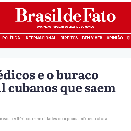
POLÍTICA
INTERNACIONAL
DIREITOS
BEM VIVER
OPINIÃO
Q
dicos e o buraco
il cubanos que saem
 áreas periféricas e em cidades com pouca infraestrutura