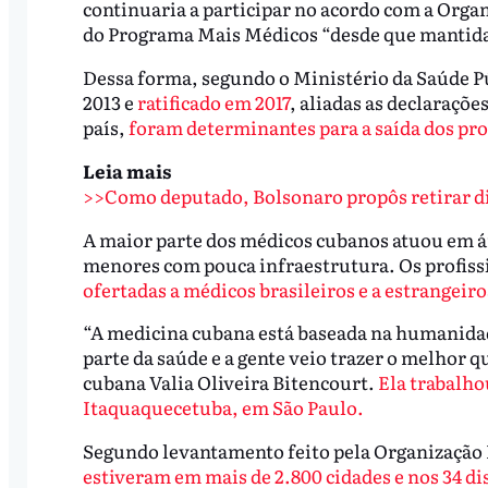
continuaria a participar no acordo com a Orga
do Programa Mais Médicos “desde que mantidas 
Dessa forma, segundo o Ministério da Saúde Pú
2013 e
ratificado em 2017
, aliadas as declaraçõe
país,
foram determinantes para a saída dos pro
Leia mais
>>Como deputado, Bolsonaro propôs retirar di
A maior parte dos médicos cubanos atuou em ár
menores com pouca infraestrutura. Os profis
ofertadas a médicos brasileiros e a estrangeir
“A medicina cubana está baseada na humanidad
parte da saúde e a gente veio trazer o melhor q
cubana Valia Oliveira Bitencourt.
Ela trabalho
Itaquaquecetuba, em São Paulo.
Segundo levantamento feito pela Organização 
estiveram em mais de 2.800 cidades e nos 34 di