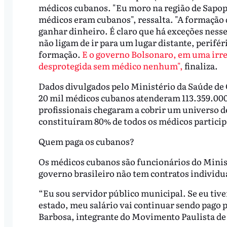
médicos cubanos. "Eu moro na região de Sapope
médicos eram cubanos", ressalta. "A formação do
ganhar dinheiro. É claro que há exceções nesse
não ligam de ir para um lugar distante, perifé
formação.
E o governo Bolsonaro, em uma irre
desprotegida sem médico nenhum",
finaliza.
Dados divulgados pelo Ministério da Saúde de 
20 mil médicos cubanos atenderam 113.359.000
profissionais chegaram a cobrir um universo d
constituíram 80% de todos os médicos partici
Quem paga os cubanos?
Os médicos cubanos são funcionários do Minist
governo brasileiro não tem contratos individu
“Eu sou servidor público municipal. Se eu tiv
estado, meu salário vai continuar sendo pago p
Barbosa, integrante do Movimento Paulista de