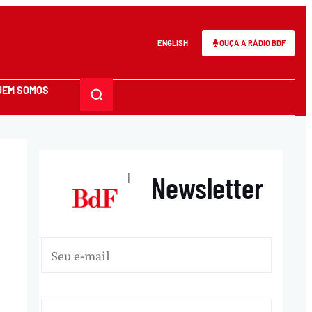
ENGLISH
OUÇA A RÁDIO BDF
UEM SOMOS
Newsletter
|