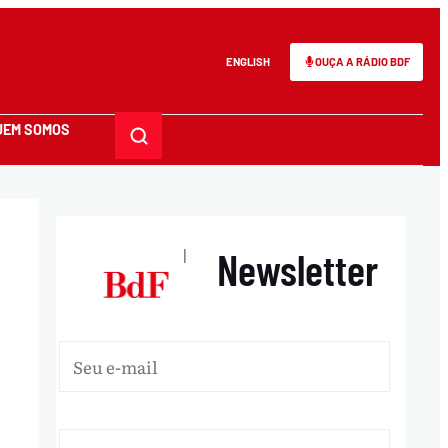
ENGLISH
OUÇA A RÁDIO BDF
UEM SOMOS
Newsletter
|