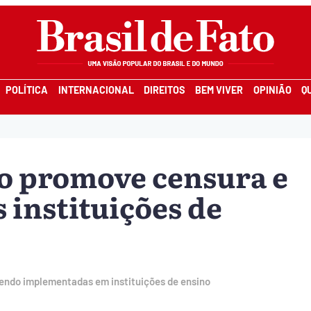
POLÍTICA
INTERNACIONAL
DIREITOS
BEM VIVER
OPINIÃO
Q
o promove censura e
s instituições de
endo implementadas em instituições de ensino