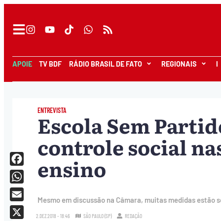
APOIE
TV BDF
RÁDIO BRASIL DE FATO
REGIONAIS
I
ENTREVISTA
Escola Sem Partid
controle social na
ensino
Facebook
WhatsApp
Mesmo em discussão na Câmara, muitas medidas estão s
Email
2.DEZ.2018 - 18:46
SÃO PAULO (SP)
REDAÇÃO