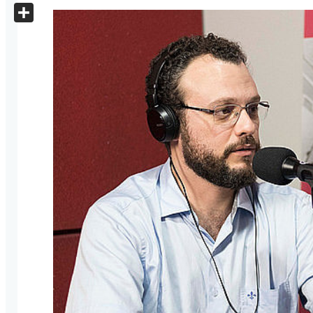
X
Share