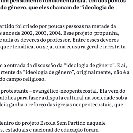
de um pensamento fundamentalista. Um dos pontos
 do gênero, que eles chamam de “ideologia de
rtido foi criado por poucas pessoas na metade da
os anos de 2002, 2003, 2004. Esse projeto propunha,
 aula os deveres do professor. Entre esses deveres
quer temática, ou seja, uma censura geral e irrestrita
 a entrada da discussão da “ideologia de gênero”. É aí,
vertente da “ideologia de gênero”, originalmente, não é a
do campo religioso.
 protestante – evangélico-neopentecostal. Ela vem do
atólica para fazer a disputa cultural na sociedade sob a
deia ganha o reforço das igrejas neopentecostais, que
 dentro do projeto Escola Sem Partido naquele
s, estaduais e nacional de educação foram