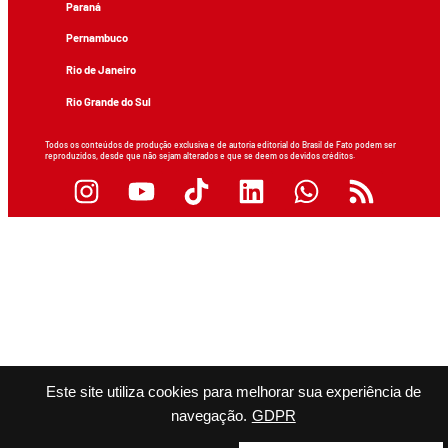
Paraná
Pernambuco
Rio de Janeiro
Rio Grande do Sul
Todos os conteúdos de produção exclusiva e de autoria editorial do Brasil de Fato podem ser
reproduzidos, desde que não sejam alterados e que se deem os devidos créditos.
Este site utiliza cookies para melhorar sua experiência de
navegação.
GDPR