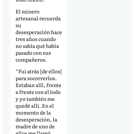
El minero
artesanal recuerda
su
desesperación hace
tres años cuando
no sabía qué había
pasado con sus
compañeros.
“Fui atrás [de ellos]
para socorrerlos.
Estaban allí, frente
a frente con el lodo
y yo también me
quedé allí. En el
momento de la
desesperación, la
madre de uno de
ellos me llamó