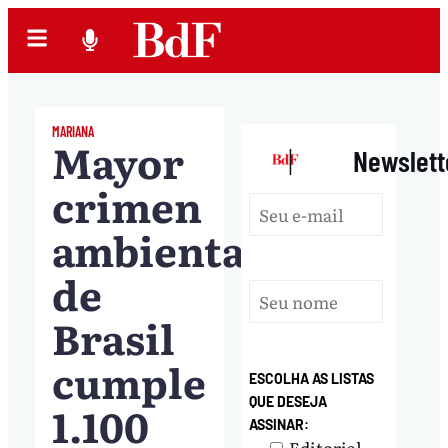
MARIANA
Mayor
|
Newslett
crimen
ambiental
de
Brasil
cumple
ESCOLHA AS LISTAS
QUE DESEJA
1.100
ASSINAR:
Editorial