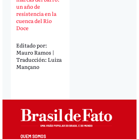
un año de
resistencia en la
cuenca del Río
Doce
Editado por:
Mauro Ramos |
Traducción: Luiza
Mançano
QUEM SOMOS