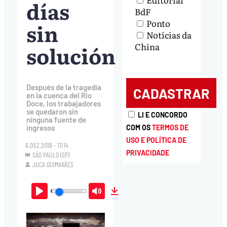
días
BdF
Ponto
sin
Notícias da
solución
China
Después de la tragedia
en la cuenca del Rio
Doce, los trabajadores
se quedaron sin
LI E CONCORDO
ninguna fuente de
ingresos
COM OS
TERMOS DE
USO E POLÍTICA DE
6.DEZ.2018 - 17:14
PRIVACIDADE
SÃO PAULO (SP)
JUCA GUIMARÃES
Play
Mute
Download