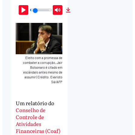
Play
Mute
Download
Eleito com a promessa de
combater a corrupção, Jair
Bolsonaro é citado em
escândalo antes mesmo de
assumir
|
Crédito: Evaristo
Sá/AFP
Um relatório do
Conselho de
Controle de
Atividades
Financeiras (Coaf)