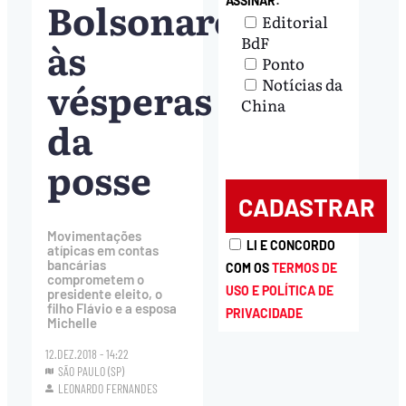
Bolsonaro
ASSINAR:
Editorial
BdF
às
Ponto
vésperas
Notícias da
China
da
posse
Movimentações
LI E CONCORDO
atípicas em contas
bancárias
COM OS
TERMOS DE
comprometem o
USO E POLÍTICA DE
presidente eleito, o
filho Flávio e a esposa
PRIVACIDADE
Michelle
12.DEZ.2018 - 14:22
SÃO PAULO (SP)
LEONARDO FERNANDES