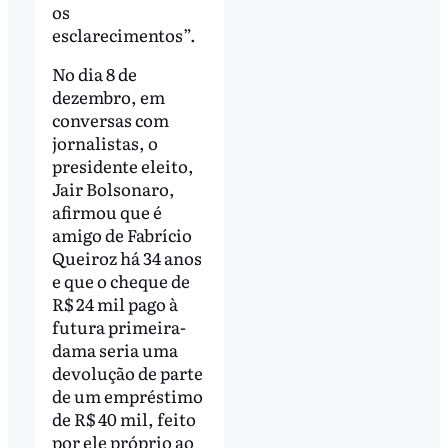
os
esclarecimentos”.
No dia 8 de
dezembro, em
conversas com
jornalistas, o
presidente eleito,
Jair Bolsonaro,
afirmou que é
amigo de Fabrício
Queiroz há 34 anos
e que o cheque de
R$ 24 mil pago à
futura primeira-
dama seria uma
devolução de parte
de um empréstimo
de R$ 40 mil, feito
por ele próprio ao