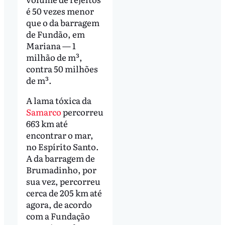
é 50 vezes menor
que o da barragem
de Fundão, em
Mariana — 1
milhão de m³,
contra 50 milhões
de m³.
A lama tóxica da
Samarco
percorreu
663 km até
encontrar o mar,
no Espírito Santo.
A da barragem de
Brumadinho, por
sua vez, percorreu
cerca de 205 km até
agora, de acordo
com a Fundação