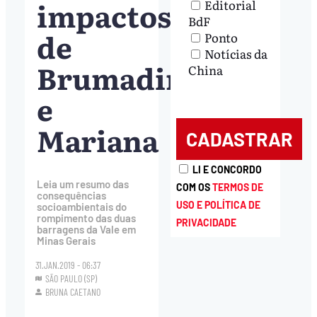
impactos
Editorial
BdF
de
Ponto
Notícias da
Brumadinho
China
e
Mariana
LI E CONCORDO
Leia um resumo das
COM OS
TERMOS DE
consequências
USO E POLÍTICA DE
socioambientais do
rompimento das duas
PRIVACIDADE
barragens da Vale em
Minas Gerais
31.JAN.2019 - 06:37
SÃO PAULO (SP)
BRUNA CAETANO