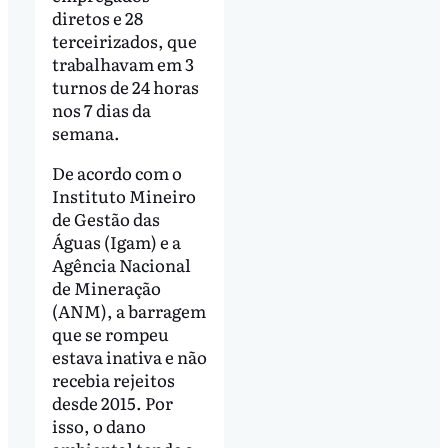
diretos e 28
terceirizados, que
trabalhavam em 3
turnos de 24 horas
nos 7 dias da
semana.
De acordo com o
Instituto Mineiro
de Gestão das
Águas (Igam) e a
Agência Nacional
de Mineração
(ANM), a barragem
que se rompeu
estava inativa e não
recebia rejeitos
desde 2015. Por
isso, o dano