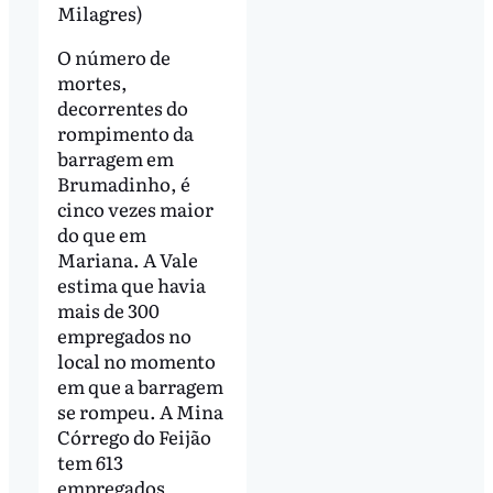
Milagres)
O número de
mortes,
decorrentes do
rompimento da
barragem em
Brumadinho, é
cinco vezes maior
do que em
Mariana. A Vale
estima que havia
mais de 300
empregados no
local no momento
em que a barragem
se rompeu. A Mina
Córrego do Feijão
tem 613
empregados