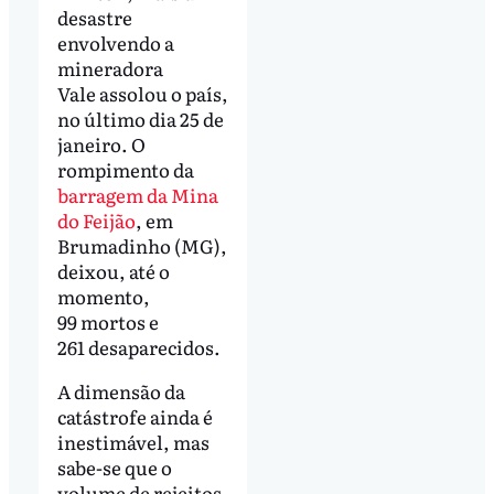
desastre
envolvendo a
mineradora
Vale assolou o país,
no último dia 25 de
janeiro. O
rompimento da
barragem da Mina
do Feijão
, em
Brumadinho (MG),
deixou, até o
momento,
99 mortos e
261 desaparecidos.
A dimensão da
catástrofe ainda é
inestimável, mas
sabe-se que o
volume de rejeitos