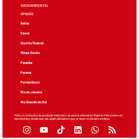
SOCIOAMBIENTAL
OPINIÃO
Bahia
Ceará
Distrito Federal
Minas Gerais
Paraíba
Paraná
Pernambuco
Rio de Janeiro
Rio Grande do Sul
Todos os conteúdos de produção exclusiva e de autoria editorial do Brasil de Fato podem ser
reproduzidos, desde que não sejam alterados e que se deem os devidos créditos.