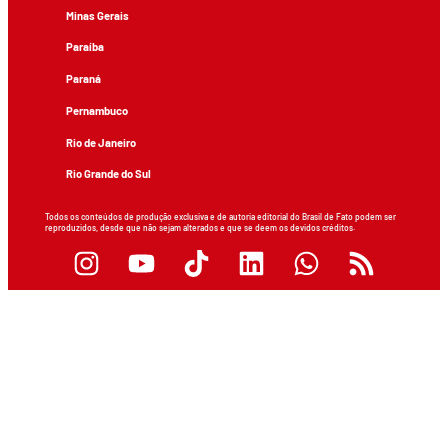
Minas Gerais
Paraíba
Paraná
Pernambuco
Rio de Janeiro
Rio Grande do Sul
Todos os conteúdos de produção exclusiva e de autoria editorial do Brasil de Fato podem ser
reproduzidos, desde que não sejam alterados e que se deem os devidos créditos.