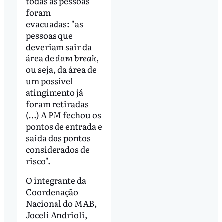
todas as pessoas
foram
evacuadas: "as
pessoas que
deveriam sair da
área de
dam break
,
ou seja, da área de
um possível
atingimento já
foram retiradas
(…) A PM fechou os
pontos de entrada e
saída dos pontos
considerados de
risco".
O integrante da
Coordenação
Nacional do MAB,
Joceli Andrioli,