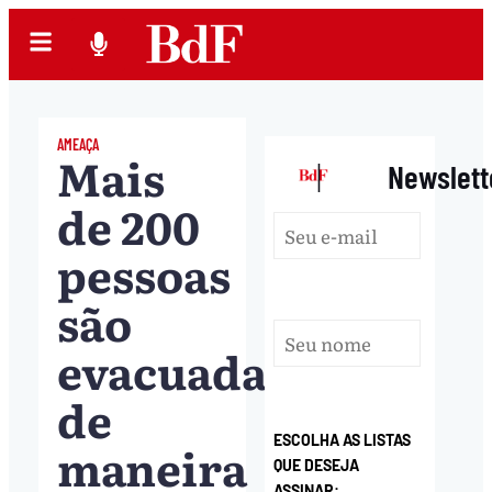
AMEAÇA
Mais
|
Newslett
de 200
pessoas
são
evacuadas
de
ESCOLHA AS LISTAS
maneira
QUE DESEJA
ASSINAR: