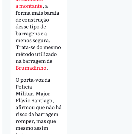
a montante
, a
forma mais barata
de construção
desse tipo de
barragens e a
menos segura.
Trata-se do mesmo
método utilizado
na barragem de
Brumadinho
.
O porta-voz da
Polícia
Militar, Major
Flávio Santiago,
afirmou que não há
risco da barragem
romper, mas que
mesmo assim