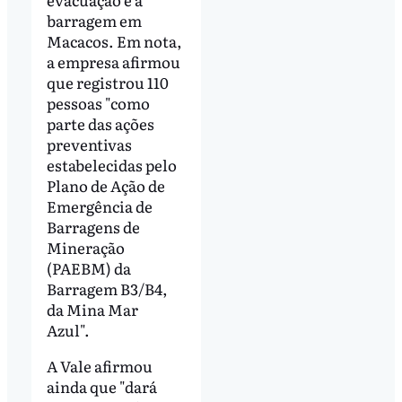
barragem em
Macacos. Em nota,
a empresa afirmou
que registrou 110
pessoas "como
parte das ações
preventivas
estabelecidas pelo
Plano de Ação de
Emergência de
Barragens de
Mineração
(PAEBM) da
Barragem B3/B4,
da Mina Mar
Azul".
A Vale afirmou
ainda que "dará