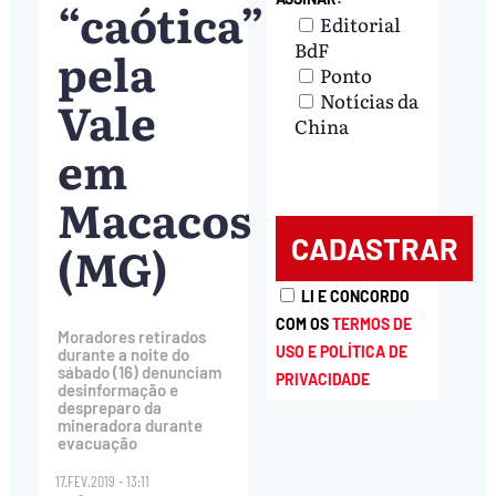
“caótica”
Editorial
BdF
pela
Ponto
Notícias da
Vale
China
em
Macacos
(MG)
LI E CONCORDO
COM OS
TERMOS DE
Moradores retirados
USO E POLÍTICA DE
durante a noite do
sábado (16) denunciam
PRIVACIDADE
desinformação e
despreparo da
mineradora durante
evacuação
17.FEV.2019 - 13:11