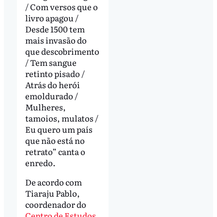
/ Com versos que o
livro apagou /
Desde 1500 tem
mais invasão do
que descobrimento
/ Tem sangue
retinto pisado /
Atrás do herói
emoldurado /
Mulheres,
tamoios, mulatos /
Eu quero um país
que não está no
retrato” canta o
enredo.
De acordo com
Tiaraju Pablo,
coordenador do
Centro de Estudos