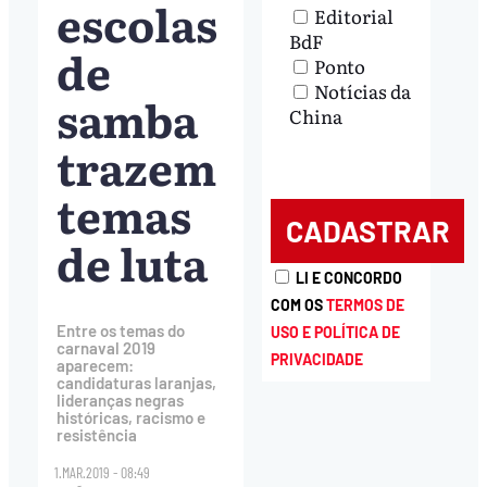
escolas
Editorial
BdF
de
Ponto
Notícias da
samba
China
trazem
temas
de luta
LI E CONCORDO
COM OS
TERMOS DE
Entre os temas do
USO E POLÍTICA DE
carnaval 2019
PRIVACIDADE
aparecem:
candidaturas laranjas,
lideranças negras
históricas, racismo e
resistência
1.MAR.2019 - 08:49