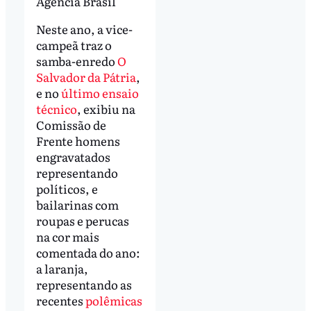
Agência Brasil
Neste ano, a vice-
campeã traz o
samba-enredo
O
Salvador da Pátria
,
e no
último ensaio
técnico
, exibiu na
Comissão de
Frente homens
engravatados
representando
políticos, e
bailarinas com
roupas e perucas
na cor mais
comentada do ano:
a laranja,
representando as
recentes
polêmicas