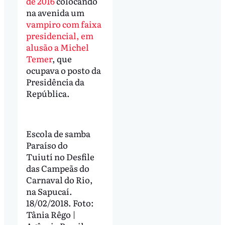
de 2016
colocando
na avenida um
vampiro com faixa
presidencial, em
alusão a Michel
Temer
, que
ocupava o posto da
Presidência da
República.
Escola de samba
Paraíso do
Tuiutí no Desfile
das Campeãs do
Carnaval do Rio,
na Sapucaí.
18/02/2018. Foto:
Tânia Rêgo |