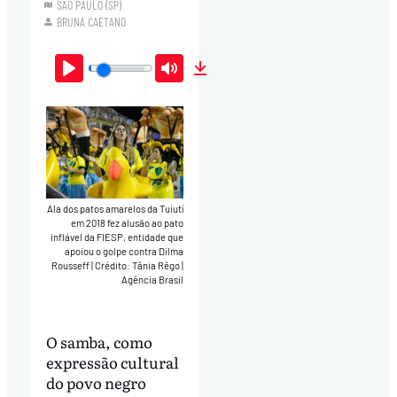
SÃO PAULO (SP)
BRUNA CAETANO
Play
Mute
Download
Ala dos patos amarelos da Tuiutí
em 2018 fez alusão ao pato
inflável da FIESP, entidade que
apoiou o golpe contra Dilma
Rousseff
|
Crédito: Tânia Rêgo |
Agência Brasil
O samba, como
expressão cultural
do povo negro