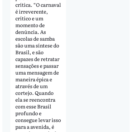
crítica. “O carnaval
é irreverente,
crítico e um
momento de
denúncia. As
escolas de samba
são uma síntese do
Brasil, e são
capazes de retratar
sensações e passar
uma mensagem de
maneira épica e
através de um
cortejo. Quando
ela se reencontra
com esse Brasil
profundo e
consegue levar isso
para a avenida, é