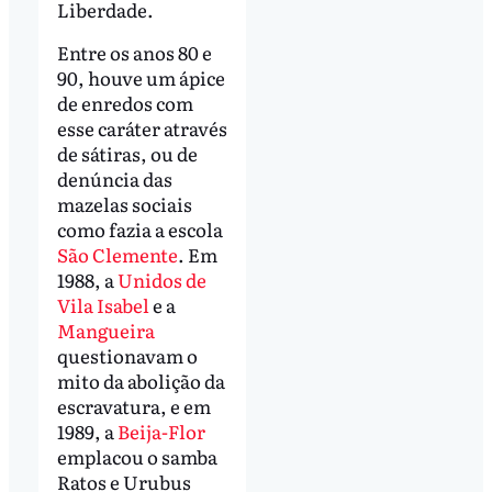
Liberdade.
Entre os anos 80 e
90, houve um ápice
de enredos com
esse caráter através
de sátiras, ou de
denúncia das
mazelas sociais
como fazia a escola
São Clemente
. Em
1988, a
Unidos de
Vila Isabel
e a
Mangueira
questionavam o
mito da abolição da
escravatura, e em
1989, a
Beija-Flor
emplacou o samba
Ratos e Urubus