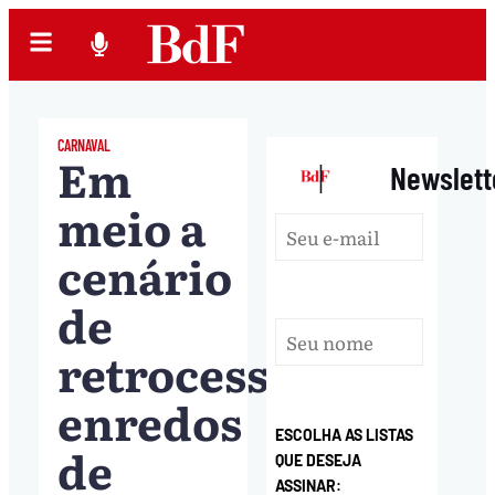
CARNAVAL
Em
|
Newslett
meio a
cenário
de
retrocessos,
enredos
ESCOLHA AS LISTAS
de
QUE DESEJA
ASSINAR: