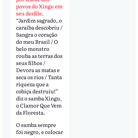
povos do Xingu em
seu desfile
.
“Jardim sagrado, o
caraíba descobriu /
Sangra o coração
do meu Brasil / O
belo monstro
rouba as terras dos
seus filhos /
Devora as matas e
seca os rios / Tanta
riqueza que a
cobiça destruiu!”
diz o samba Xingu,
o Clamor Que Vem
da Floresta.
O samba sempre
foi negro, e colocar