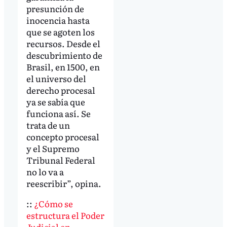
presunción de
inocencia hasta
que se agoten los
recursos. Desde el
descubrimiento de
Brasil, en 1500, en
el universo del
derecho procesal
ya se sabía que
funciona así. Se
trata de un
concepto procesal
y el Supremo
Tribunal Federal
no lo va a
reescribir”, opina.
::
¿Cómo se
estructura el Poder
Judicial en