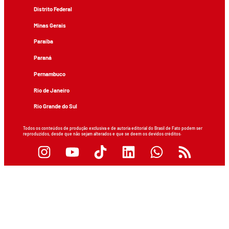
Distrito Federal
Minas Gerais
Paraíba
Paraná
Pernambuco
Rio de Janeiro
Rio Grande do Sul
Todos os conteúdos de produção exclusiva e de autoria editorial do Brasil de Fato podem ser
reproduzidos, desde que não sejam alterados e que se deem os devidos créditos.