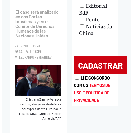
Editorial
BdF
El caso será analizado
en dos Cortes
Ponto
brasileñas y en el
Notícias da
Comité de Derechos
Humanos de las
China
Naciones Unidas
7.ABR.2019 - 18:48
SÃO PAULO (SP)
LEONARDO FERNANDES
LI E CONCORDO
COM OS
TERMOS DE
USO E POLÍTICA DE
Cristiano Zanin y Valeska
PRIVACIDADE
Martins, abogados de defensa
del expresidente Luiz Inácio
Lula da Silva
|
Crédito: Nelson
Almeida/AFP