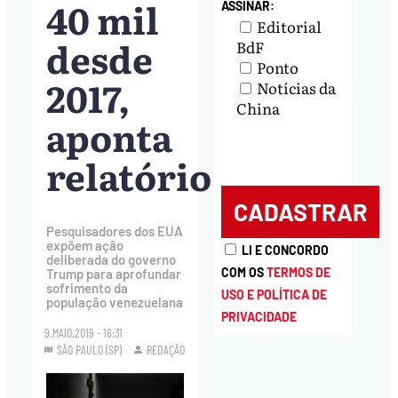
40 mil
ASSINAR:
Editorial
desde
BdF
Ponto
2017,
Notícias da
China
aponta
relatório
Pesquisadores dos EUA
expõem ação
LI E CONCORDO
deliberada do governo
COM OS
TERMOS DE
Trump para aprofundar
sofrimento da
USO E POLÍTICA DE
população venezuelana
PRIVACIDADE
9.MAIO.2019 - 16:31
SÃO PAULO (SP)
REDAÇÃO