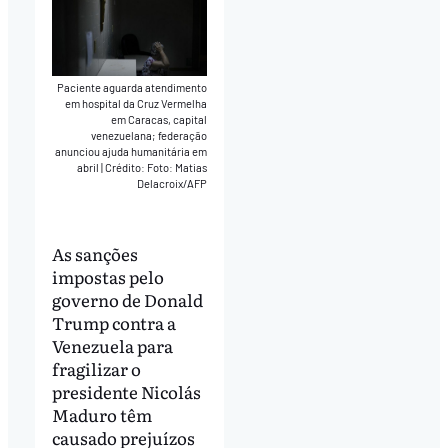
Paciente aguarda atendimento
em hospital da Cruz Vermelha
em Caracas, capital
venezuelana; federação
anunciou ajuda humanitária em
abril
|
Crédito: Foto: Matias
Delacroix/AFP
As sanções
impostas pelo
governo de Donald
Trump contra a
Venezuela para
fragilizar o
presidente Nicolás
Maduro têm
causado prejuízos