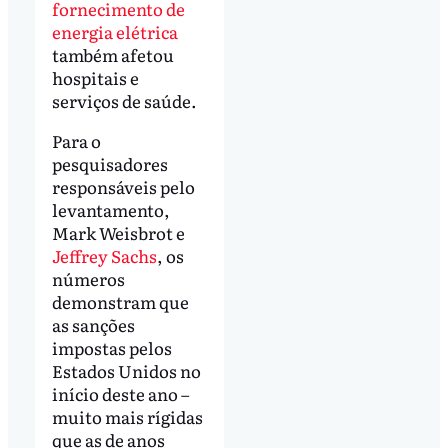
fornecimento de
energia elétrica
também afetou
hospitais e
serviços de saúde.
Para o
pesquisadores
responsáveis pelo
levantamento,
Mark Weisbrot e
Jeffrey Sachs
, os
números
demonstram que
as sanções
impostas pelos
Estados Unidos no
início deste ano –
muito mais rígidas
que as de anos