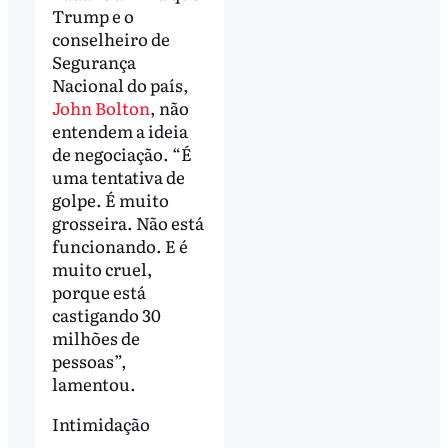
Trump e o
conselheiro de
Segurança
Nacional do país,
John Bolton
, não
entendem a ideia
de negociação. “É
uma tentativa de
golpe. É muito
grosseira. Não está
funcionando. E é
muito cruel,
porque está
castigando 30
milhões de
pessoas”,
lamentou.
Intimidação