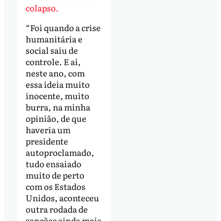
colapso.
“Foi quando a crise
humanitária e
social saiu de
controle. E aí,
neste ano, com
essa ideia muito
inocente, muito
burra, na minha
opinião, de que
haveria um
presidente
autoproclamado,
tudo ensaiado
muito de perto
com os Estados
Unidos, aconteceu
outra rodada de
sanções ainda mais