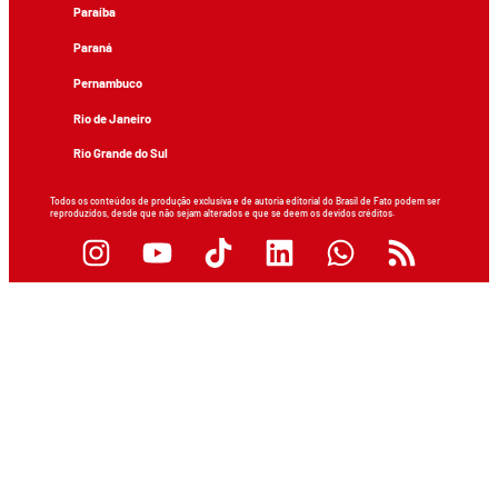
Paraíba
Paraná
Pernambuco
Rio de Janeiro
Rio Grande do Sul
Todos os conteúdos de produção exclusiva e de autoria editorial do Brasil de Fato podem ser
reproduzidos, desde que não sejam alterados e que se deem os devidos créditos.