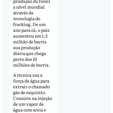
produção do fóssil
a nível mundial
através da
tecnologia do
fracking. De um
ano para cá, o país
aumentou em 1,3
milhão de barris
sua produção
diária que chega
perto dos 10
milhões de barris.
A técnica usa a
força da água para
extrair o chamado
gás de esquisito.
Consiste na injeção
de um vapor de
água com areia e