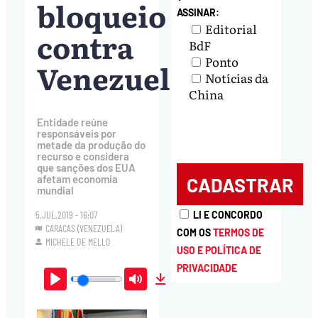
bloqueio
ASSINAR:
Editorial
contra
BdF
Ponto
Venezuela
Notícias da
China
Entidade reúne
responsáveis por
metade da produção do
recurso e considera
que sanções dos EUA
afetam economia
mundial
5.JUL.2019 - 16:07
LI E CONCORDO
CARACAS (VENEZUELA)
COM OS
TERMOS DE
MICHELE DE MELLO
USO E POLÍTICA DE
PRIVACIDADE
Play
Mute
Download