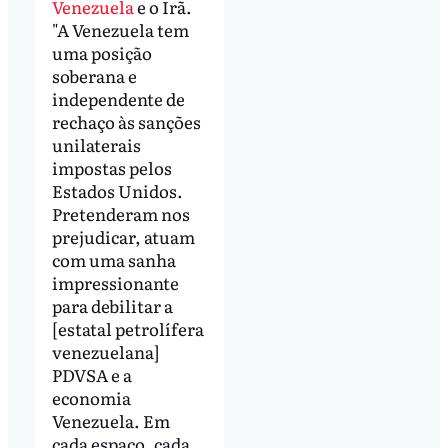
Venezuela
e o Irã.
"A Venezuela tem
uma posição
soberana e
independente de
rechaço às sanções
unilaterais
impostas pelos
Estados Unidos.
Pretenderam nos
prejudicar, atuam
com uma sanha
impressionante
para debilitar a
[estatal petrolífera
venezuelana]
PDVSA e a
economia
Venezuela. Em
cada espaço, cada