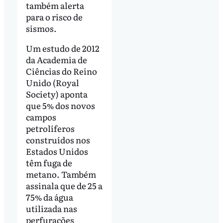
também alerta
para o risco de
sismos.
Um estudo de 2012
da Academia de
Ciências do Reino
Unido (Royal
Society) aponta
que 5% dos novos
campos
petrolíferos
construídos nos
Estados Unidos
têm fuga de
metano. Também
assinala que de 25 a
75% da água
utilizada nas
perfurações