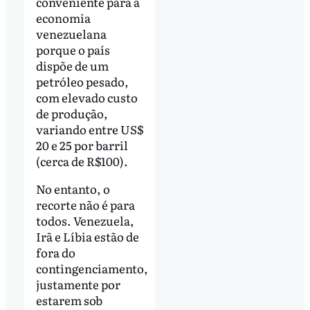
conveniente para a
economia
venezuelana
porque o país
dispõe de um
petróleo pesado,
com elevado custo
de produção,
variando entre US$
20 e 25 por barril
(cerca de R$100).
No entanto, o
recorte não é para
todos. Venezuela,
Irã e Líbia estão de
fora do
contingenciamento,
justamente por
estarem sob