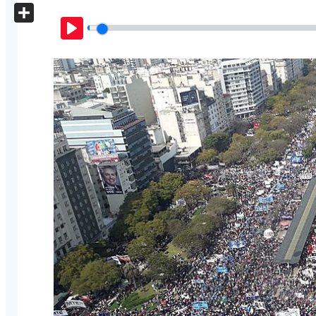
X
Share
Play