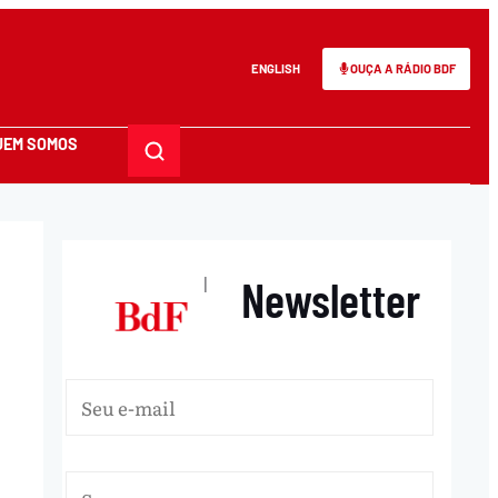
ENGLISH
OUÇA A RÁDIO BDF
UEM SOMOS
Newsletter
|