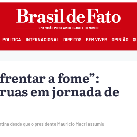
POLÍTICA
INTERNACIONAL
DIREITOS
BEM VIVER
OPINIÃO
Q
frentar a fome”:
 ruas em jornada de
ntina desde que o presidente Mauricio Macri assumiu