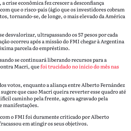
 a crise econômica fez crescer a desconfiança
com que o risco-país (ágio que os investidores cobram
tos, tornando-se, de longe, o mais elevado da América
se desvalorizar, ultrapassando os 57 pesos por cada
ação ocorreu após a missão do FMI chegar à Argentina
próxima parcela do empréstimo.
nsando se continuará liberando recursos para a
contra Macri, que
foi trucidado no início do mês nas
dos votos, enquanto a aliança entre Alberto Fernández
 sugere que caso Macri queira reverter esse quadro até
difícil caminho pela frente, agora agravado pela
de manifestações.
i com o FMI foi duramente criticado por Alberto
acassou em atingir os seus objetivos.