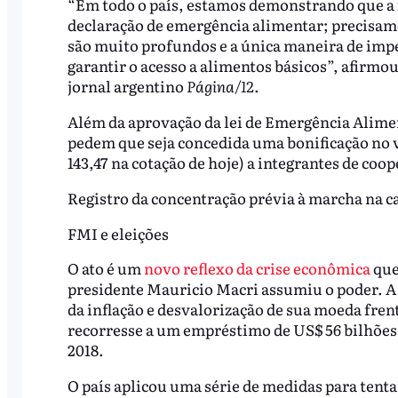
“Em todo o país, estamos demonstrando que a f
declaração de emergência alimentar; precisamos
são muito profundos e a única maneira de imped
garantir o acesso a alimentos básicos”, afirmo
jornal argentino
Página/12
.
Além da aprovação da lei de Emergência Alimen
pedem que seja concedida uma bonificação no v
143,47 na cotação de hoje) a integrantes de coop
Registro da concentração prévia à marcha na c
FMI e eleições
O ato é um
novo reflexo da crise econômica
que
presidente Mauricio Macri assumiu o poder. A
da inflação e desvalorização de sua moeda fren
recorresse a um empréstimo de US$ 56 bilhões
2018.
O país aplicou uma série de medidas para tenta