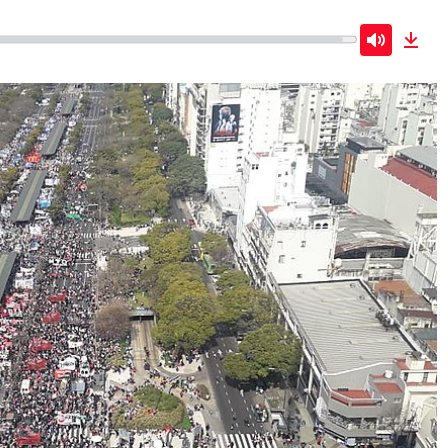
Mute
Dow