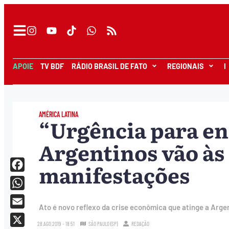
APOIE
TV BDF
RÁDIO BRASIL DE FATO
REGIONAIS
I
AMÉRICA LATINA
“Urgência para en
Argentinos vão às
manifestações
Facebook
WhatsApp
Ato é novo reflexo da crise econômica que atinge a Arge
Email
28.AGO.2019 - 18:51
SÃO PAULO (SP)
REDAÇÃO