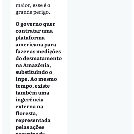
maior, esse é o
grande perigo.
O governo quer
contratar uma
plataforma
americana para
fazer as medições
do desmatamento
na Amazônia,
substituindo o
Inpe. Ao mesmo
tempo, existe
também uma
ingerência
externa na
floresta,
representada
pelas ações
recentes da