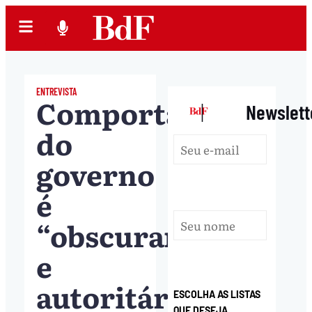
ENTREVISTA
Comportamento
|
Newslett
do
governo
é
“obscurantista
e
autoritário”,
ESCOLHA AS LISTAS
QUE DESEJA