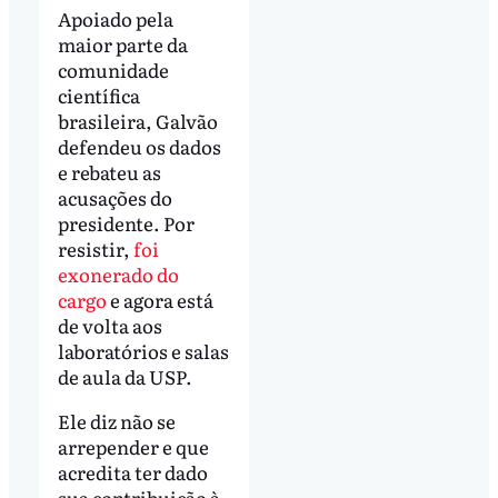
Apoiado pela
maior parte da
comunidade
científica
brasileira, Galvão
defendeu os dados
e rebateu as
acusações do
presidente. Por
resistir,
foi
exonerado do
cargo
e agora está
de volta aos
laboratórios e salas
de aula da USP.
Ele diz não se
arrepender e que
acredita ter dado
sua contribuição à