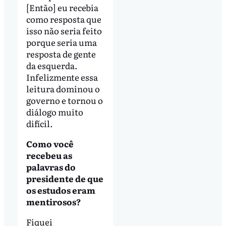
[Então] eu recebia
como resposta que
isso não seria feito
porque seria uma
resposta de gente
da esquerda.
Infelizmente essa
leitura dominou o
governo e tornou o
diálogo muito
difícil.
Como você
recebeu as
palavras do
presidente de que
os estudos eram
mentirosos?
Fiquei