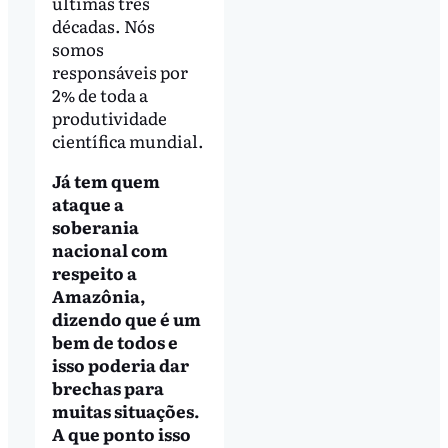
últimas três
décadas. Nós
somos
responsáveis por
2% de toda a
produtividade
científica mundial.
Já tem quem
ataque a
soberania
nacional com
respeito a
Amazônia,
dizendo que é um
bem de todos e
isso poderia dar
brechas para
muitas situações.
A que ponto isso