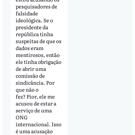
pesquisadores de
falsidade
ideológica. Se o
presidente da
república tinha
suspeitas de que os
dados eram
mentirosos, então
ele tinha obrigação
de abrir uma
comissão de
sindicância. Por
que não o
fez? Pior, ele me
acusou de estar a
serviço de uma
ONG
internacional. Isso
é uma acusação