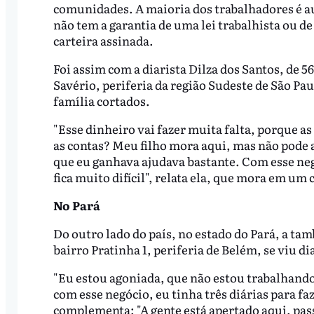
comunidades. A maioria dos trabalhadores é au
não tem a garantia de uma lei trabalhista ou d
carteira assinada.
Foi assim com a diarista Dilza dos Santos, de 5
Savério, periferia da região Sudeste de São Paul
família cortados.
"Esse dinheiro vai fazer muita falta, porque as
as contas? Meu filho mora aqui, mas não pode a
que eu ganhava ajudava bastante. Com esse negó
fica muito difícil", relata ela, que mora em um
No Pará
Do outro lado do país, no estado do Pará, a ta
bairro Pratinha 1, periferia de Belém, se viu 
"Eu estou agoniada, que não estou trabalhando.
com esse negócio, eu tinha três diárias para f
complementa: "A gente está apertado aqui, pas