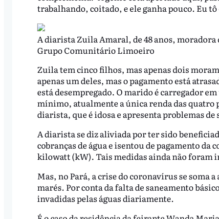
trabalhando, coitado, e ele ganha pouco. Eu t
A diarista Zuila Amaral, de 48 anos, moradora d
Grupo Comunitário Limoeiro
Zuila tem cinco filhos, mas apenas dois moram 
apenas um deles, mas o pagamento está atrasad
está desempregado. O marido é carregador em 
mínimo, atualmente a única renda das quatro p
diarista, que é idosa e apresenta problemas de 
A diarista se diz aliviada por ter sido benefi
cobranças de água e isentou de pagamento da c
kilowatt (kW). Tais medidas ainda não foram i
Mas, no Pará, a crise do coronavírus se soma a 
marés. Por conta da falta de saneamento básico
invadidas pelas águas diariamente.
É o caso da residência da feirante Wanda Maria