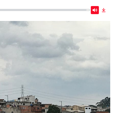
Mute
Dow