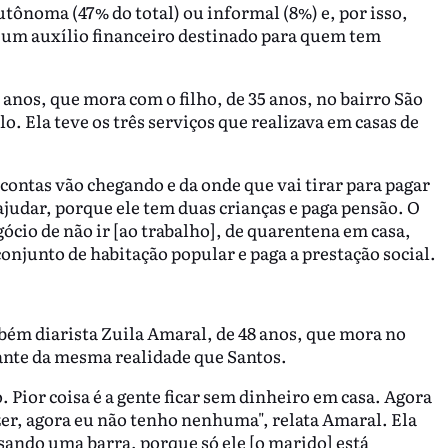
tônoma (47% do total) ou informal (8%) e, por isso,
e um auxílio financeiro destinado para quem tem
6 anos, que mora com o filho, de 35 anos, no bairro São
o. Ela teve os três serviços que realizava em casas de
 contas vão chegando e da onde que vai tirar para pagar
judar, porque ele tem duas crianças e paga pensão. O
cio de não ir [ao trabalho], de quarentena em casa,
 conjunto de habitação popular e paga a prestação social.
mbém diarista Zuila Amaral, de 48 anos, que mora no
diante da mesma realidade que Santos.
 Pior coisa é a gente ficar sem dinheiro em casa. Agora
azer, agora eu não tenho nenhuma", relata Amaral. Ela
sando uma barra, porque só ele [o marido] está