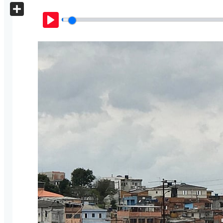
X
Share
Play