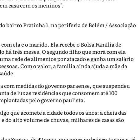
ô em casa com os meninos".
o bairro Pratinha 1, na periferia de Belém / Associação
com ela e o marido. Ela recebe o Bolsa Família de
o há três meses. O segundo filho que mora com ela
uma rede de alimentos por atacado e ganha um salário
essoas. Com o valor, a família ainda ajuda a mãe da
saúde.
ciada com medidas do governo paraense, que suspendeu
onta de luz as residências que consomem até 100
mplantadas pelo governo paulista.
algo que acomete a cidade todos os anos: a cheia das
 e do alto volume de chuvas, milhares de casas são
 dos Santos, de 42 anos, que mora no bairro Jurunas, já