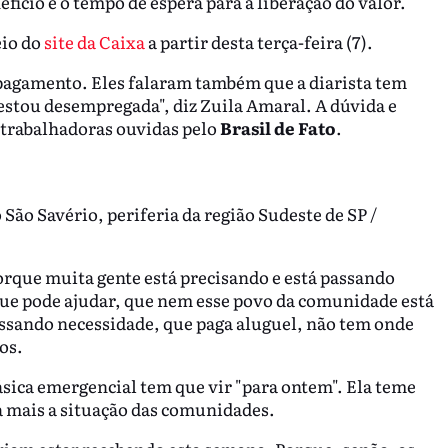
fício e o tempo de espera para a liberação do valor.
eio do
site da Caixa
a partir desta terça-feira (7).
 pagamento. Eles falaram também que a diarista tem
estou desempregada", diz Zuila Amaral. A dúvida e
 trabalhadoras ouvidas pelo
Brasil de Fato
.
 São Savério, periferia da região Sudeste de SP /
porque muita gente está precisando e está passando
ue pode ajudar, que nem esse povo da comunidade está
assando necessidade, que paga aluguel, não tem onde
tos.
sica emergencial tem que vir "para ontem". Ela teme
a mais a situação das comunidades.