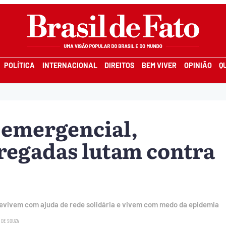
POLÍTICA
INTERNACIONAL
DIREITOS
BEM VIVER
OPINIÃO
Q
 emergencial,
egadas lutam contra
brevivem com ajuda de rede solidária e vivem com medo da epidemia
 DE SOUZA