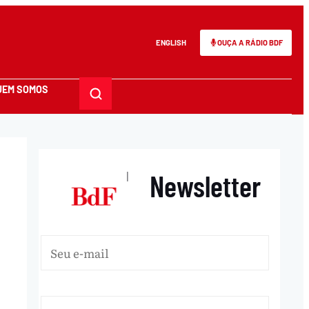
ENGLISH
OUÇA A RÁDIO BDF
UEM SOMOS
Newsletter
|