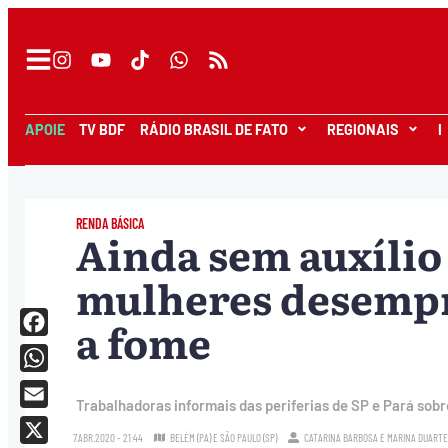
APOIE
TV BDF
RÁDIO BRASIL DE FATO
REGIONAIS
I
RENDA BÁSICA
Ainda sem auxílio
mulheres desempr
a fome
Facebook
WhatsApp
Trabalhadoras informais das periferias de SP e Pará so
Email
7.ABR.2020 - 21:44
BELÉM (PA) E SÃO PAULO (SP)
CATARINA BARBOSA
E
MARINA DUARTE