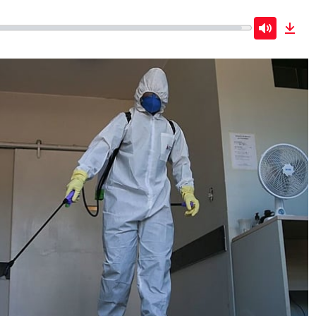
Mute
Dow