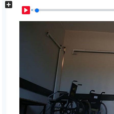
X
Share
Play