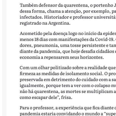
Também defensor da quarentena, o portenho Jua
dessa forma, chama a atenção, por exemplo, pa
infectados. Historiador e professor universitá
registrado na Argentina.
Acometido pela doença logo no início da epide
menos 18 dias com manifestações da Covid-19. 
dores, pneumonia, uma tosse persistente e ta
diante da pandemia, que hoje desafia cidadãos 
economia a repensarem seus horizontes.
Com um olhar politizado sobre a realidade que 
firmeza as medidas de isolamento social. O pro
preservada em detrimento do cuidado com a sa
igualmente, porque tem a ver com o colapso m
não há quarentena, as mortes se multiplicam 
como escapar dele”, frisa.
Para o professor, a experiência que fica diante 
pandemia estaria convidando o mundo a “super