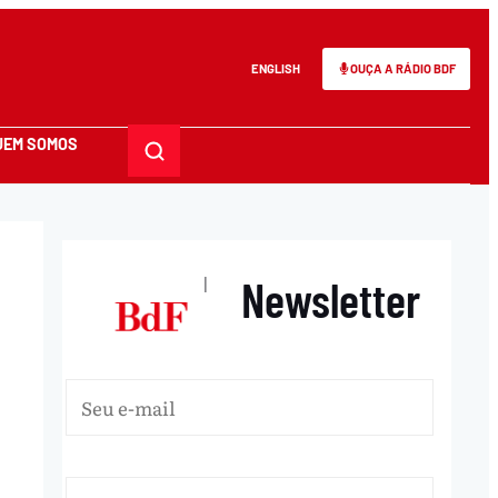
ENGLISH
OUÇA A RÁDIO BDF
UEM SOMOS
Newsletter
|