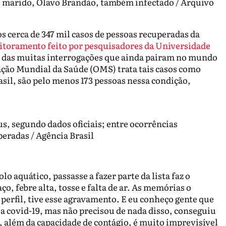
do marido, Olavo Brandão, também infectado / Arquivo
s cerca de 347 mil casos de pessoas recuperadas da
toramento feito por pesquisadores da Universidade
a das muitas interrogações que ainda pairam no mundo
zação Mundial da Saúde (OMS) trata tais casos como
sil, são pelo menos 173 pessoas nessa condição,
us, segundo dados oficiais; entre ocorrências
peradas / Agência Brasil
o aquático, passasse a fazer parte da lista faz o
, febre alta, tosse e falta de ar. As memórias o
perfil, tive esse agravamento. E eu conheço gente que
e a covid-19, mas não precisou de nada disso, conseguiu
s, além da capacidade de contágio, é muito imprevisível