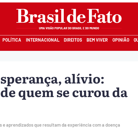
POLÍTICA
INTERNACIONAL
DIREITOS
BEM VIVER
OPINIÃO
Q
esperança, alívio:
 de quem se curou da
s e aprendizados que resultam da experiência com a doença