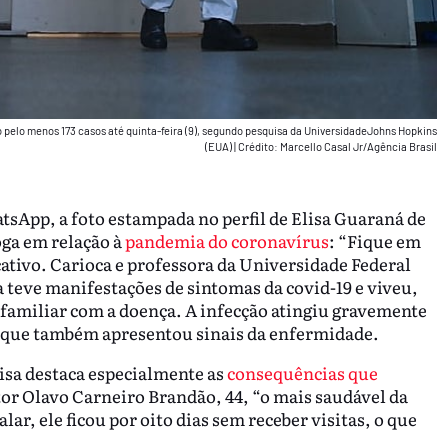
 pelo menos 173 casos até quinta-feira (9), segundo pesquisa da UniversidadeJohns Hopkins
(EUA)
|
Crédito: Marcello Casal Jr/Agência Brasil
sApp, a foto estampada no perfil de Elisa Guaraná de
oga em relação à
pandemia do coronavírus
: “Fique em
icativo. Carioca e professora da Universidade Federal
 teve manifestações de sintomas da covid-19 e viveu,
familiar com a doença. A infecção atingiu gravemente
s, que também apresentou sinais da enfermidade.
lisa destaca especialmente as
consequências que
tor Olavo Carneiro Brandão, 44, “o mais saudável da
lar, ele ficou por oito dias sem receber visitas, o que