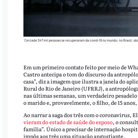
Cercade 347 mil pessoas se recuperaram da covid-19 no mundo; no Brasil, são
Em um primeiro contato feito por meio de What
Castro antecipa o tom do discurso da antropól
casa”, diz a imagem que ilustra a janela do apl
Rural do Rio de Janeiro (UFRRJ), a antropóloga
nas últimas semanas, um verdadeiro pesadelo 
o marido e, provavelmente, o filho, de 15 ano
Ao narrar a saga dos três com o coronavírus, E
vieram do estado de saúde do esposo
, o consul
família”. Único a precisar de internação hospita
impôs aos três uma situação angustiante.