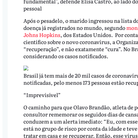
fundamental", defende Elisa Castro, ao lado 
pessoal
Após o pesadelo, o marido ingressou na lista do
doença já registrados no mundo, segundo
moni
Johns Hopkins
, dos Estados Unidos. Por cont
científico sobre o novo coronavírus, a Organi
“recuperação”, e não exatamente “cura”. No Bra
considerando os casos notificados.
Brasil já tem mais de 20 mil casos de coronavír
notificadas, pelo menos 173 pessoas estão recu
“Imprevisível”
O caminho para que Olavo Brandão, atleta de pol
consultor rememorar os seguidos dias de cansaço
conduzem a um alerta imediato: “Eu, com esse 
está no grupo de risco por conta da idade e tev
tratar em casa e se recuperar. Então, esse víru