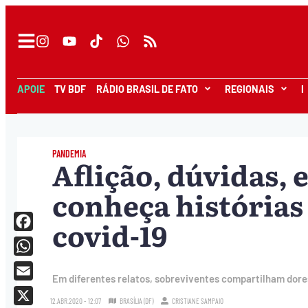
APOIE
TV BDF
RÁDIO BRASIL DE FATO
REGIONAIS
I
PANDEMIA
Aflição, dúvidas, 
conheça histórias
covid-19
Facebook
WhatsApp
Em diferentes relatos, sobreviventes compartilham dore
Email
12.ABR.2020 - 12:07
BRASÍLIA (DF)
CRISTIANE SAMPAIO