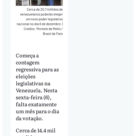
Cerca de 20,7 milhões de
venezuelanos poderão eleger
um novo poder legislativo
nacional no dia 6 de dezembro.
|
Crédito: Michele de Mello /
Brasil de Fato
Começa a
contagem
regressiva para as
eleições
legislativas na
Venezuela. Nesta
sexta-feira (6),
falta exatamente
um mês para o dia
da votação.
Cerca de 14.4 mil