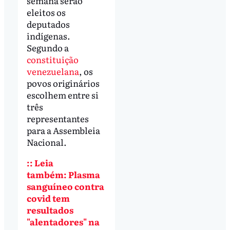
semana serão
eleitos os
deputados
indígenas.
Segundo a
constituição
venezuelana
, os
povos originários
escolhem entre si
três
representantes
para a Assembleia
Nacional.
:: Leia
também: Plasma
sanguíneo contra
covid tem
resultados
"alentadores" na