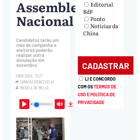
Assembleia
Editorial
BdF
Nacional
Ponto
Notícias da
China
Candidatos terão um
mês de campanha e
eleitores poderão
realizar outra
simulação em
novembro
7.NOV.2020 - 17:27
LI E CONCORDO
CARACAS (VENEZUELA)
COM OS
TERMOS DE
MICHELE DE MELLO
USO E POLÍTICA DE
PRIVACIDADE
Play
Mute
Download