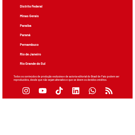
Distrito Federal
Minas Gerais
Paraíba
Paraná
Pernambuco
Rio de Janeiro
Rio Grande do Sul
Todos os conteúdos de produção exclusiva e de autoria editorial do Brasil de Fato podem ser
reproduzidos, desde que não sejam alterados e que se deem os devidos créditos.