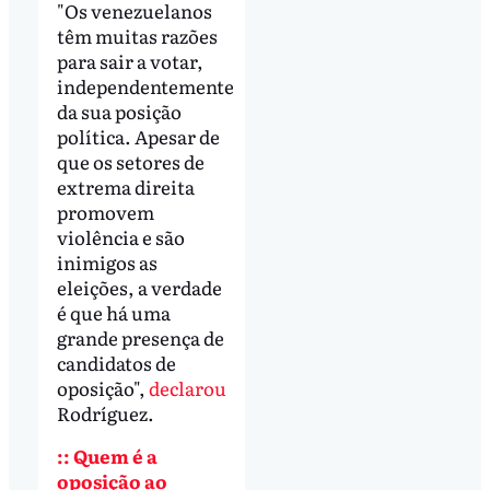
"Os venezuelanos
têm muitas razões
para sair a votar,
independentemente
da sua posição
política. Apesar de
que os setores de
extrema direita
promovem
violência e são
inimigos as
eleições, a verdade
é que há uma
grande presença de
candidatos de
oposição",
declarou
Rodríguez.
:: Quem é a
oposição ao