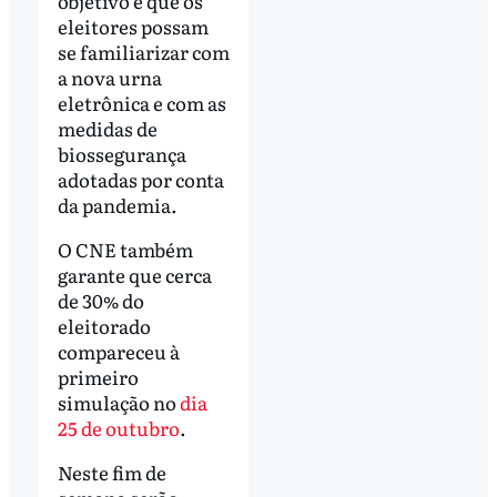
objetivo é que os
eleitores possam
se familiarizar com
a nova urna
eletrônica e com as
medidas de
biossegurança
adotadas por conta
da pandemia.
O CNE também
garante que cerca
de 30% do
eleitorado
compareceu à
primeiro
simulação no
dia
25 de outubro
.
Neste fim de