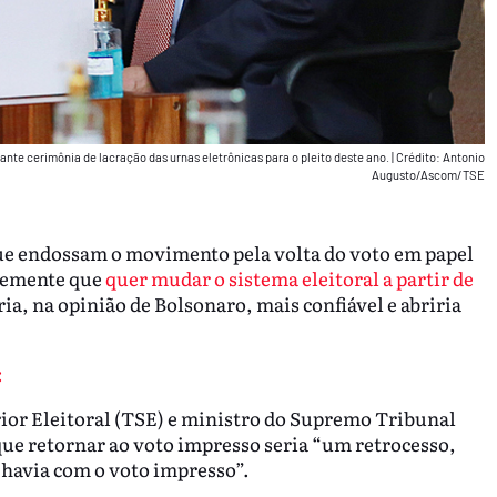
rante cerimônia de lacração das urnas eletrônicas para o pleito deste ano.
|
Crédito: Antonio
Augusto/Ascom/TSE
ue endossam o movimento pela volta do voto em papel
temente que
quer mudar o sistema eleitoral a partir de
ia, na opinião de Bolsonaro, mais confiável e abriria
:
rior Eleitoral (TSE) e ministro do Supremo Tribunal
que retornar ao voto impresso seria “um retrocesso,
havia com o voto impresso”.