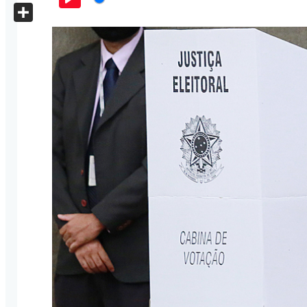
X
Play
Share