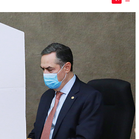
Mute
Dow