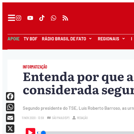
APOIE
TV BDF
RÁDIO BRASIL DE FATO
REGIONAIS
I
INFORMATIZAÇÃO
Entenda por que a
considerada segur
Facebook
Segundo presidente do TSE, Luís Roberto Barroso, as u
WhatsApp
11.NOV.2020 - 13:59
SÃO PAULO (SP)
REDAÇÃO
Email