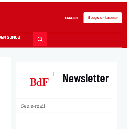
ENGLISH
OUÇA A RÁDIO BDF
UEM SOMOS
Newsletter
|