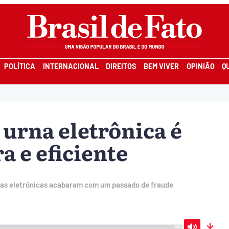
POLÍTICA
INTERNACIONAL
DIREITOS
BEM VIVER
OPINIÃO
Q
 urna eletrônica é
a e eficiente
rnas eletrônicas acabaram com um passado de fraude