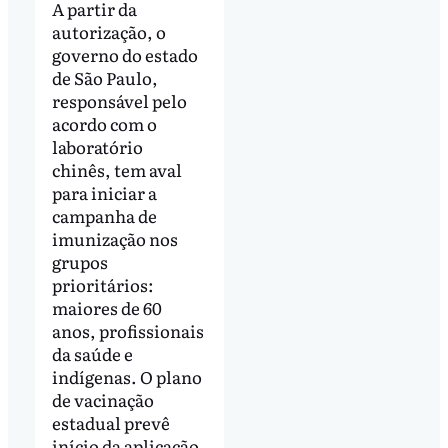
A partir da
autorização, o
governo do estado
de São Paulo,
responsável pelo
acordo com o
laboratório
chinês, tem aval
para iniciar a
campanha de
imunização nos
grupos
prioritários:
maiores de 60
anos, profissionais
da saúde e
indígenas. O plano
de vacinação
estadual prevê
início da aplicação