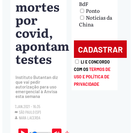
mortes
BdF
Ponto
por
Notícias da
China
covid,
apontam
testes
LI E CONCORDO
COM OS
TERMOS DE
USO E POLÍTICA DE
Instituto Butantan diz
que vai pedir
PRIVACIDADE
autorização para uso
emergencial à Anvisa
esta semana
7.JAN.2021 - 16:35
SÃO PAULO (SP)
NARA LACERDA