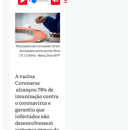
Play
Mute
Download
Resultados da Coronavac foram
divulgados nesta quinta-feira
(7).
|
Crédito: Wang Zhao/AFP
A vacina
Coronavac
alcançou 78% de
imunização contra
o coronavírus e
garantiu que
infectados não
desenvolvessem
sintomas graves da