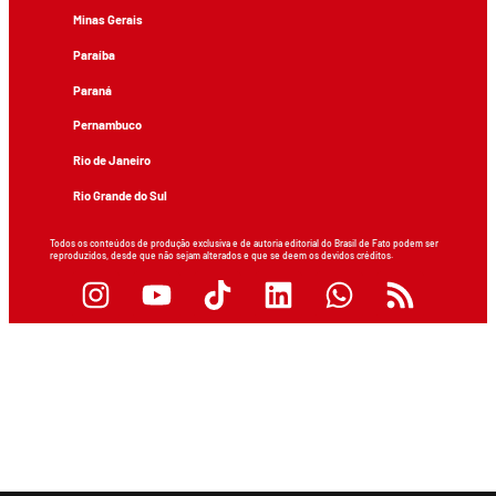
Minas Gerais
Paraíba
Paraná
Pernambuco
Rio de Janeiro
Rio Grande do Sul
Todos os conteúdos de produção exclusiva e de autoria editorial do Brasil de Fato podem ser
reproduzidos, desde que não sejam alterados e que se deem os devidos créditos.