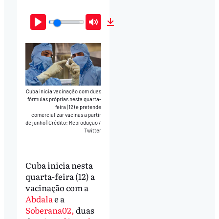
Play
Mute
Download
Cuba inicia vacinação com duas
fórmulas próprias nesta quarta-
feira (12) e pretende
comercializar vacinas a partir
de junho
|
Crédito: Reprodução /
Twitter
Cuba inicia nesta
quarta-feira (12) a
vacinação com a
Abdala
e a
Soberana02,
duas