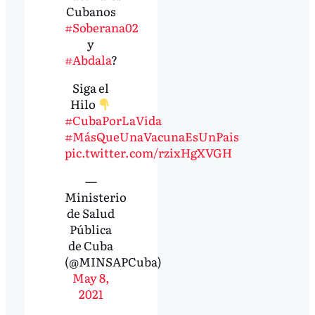
Cubanos
#Soberana02
y
#Abdala
?
Siga el
Hilo
#CubaPorLaVida
#MásQueUnaVacunaEsUnPais
pic.twitter.com/rzixHgXVGH
—
Ministerio
de Salud
Pública
de Cuba
(@MINSAPCuba)
May 8,
2021