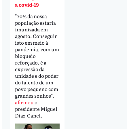
a covid-19
"70% da nossa
população estaria
imunizada em
agosto. Conseguir
isto em meio à
pandemia, com um
bloqueio
reforçado, é a
expressão da
unidade e do poder
do talento de um
povo pequeno com
grandes sonhos",
afirmou
o
presidente Miguel
Díaz-Canel.