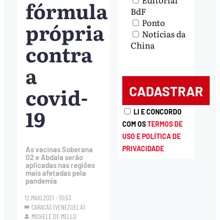
fórmula
BdF
Ponto
própria
Notícias da
contra
China
a
covid-
19
LI E CONCORDO
COM OS
TERMOS DE
USO E POLÍTICA DE
PRIVACIDADE
As vacinas Soberana
02 e Abdala serão
aplicadas nas regiões
mais afetadas pela
pandemia
12.MAIO.2021 - 10:53
CARACAS (VENEZUELA)
MICHELE DE MELLO