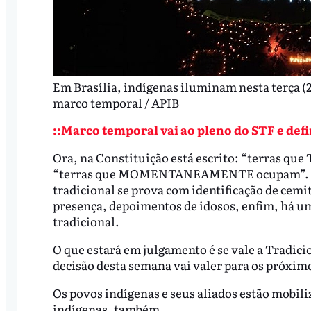
Em Brasília, indígenas iluminam nesta terça (2
marco temporal / APIB
::Marco temporal vai ao pleno do STF e def
Ora, na Constituição está escrito: “terras 
“terras que MOMENTANEAMENTE ocupam”. A pri
tradicional se prova com identificação de cem
presença, depoimentos de idosos, enfim, há u
tradicional.
O que estará em julgamento é se vale a Tradic
decisão desta semana vai valer para os próxim
Os povos indígenas e seus aliados estão mobili
indígenas, também.