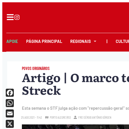
APOIE
PÁGINA PRINCIPAL
REGIONAIS
|
CULTU
POVOS ORIGINÁRIOS
Artigo | O marco 
Streck
Facebook
Esta semana o STF julga ação com "repercussão geral" so
WhatsApp
25.AGO.2021 - 11:42
PORTO ALEGRE (RS)
FREI SÉRGIO ANTÔNIO GÖRGEN
Email