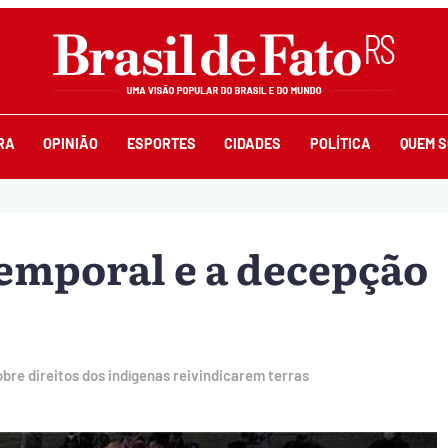
RA
OPINIÃO
ESPORTES
CIDADES
POLÍTICA
QUEM 
temporal e a decepção
bre direitos dos indígenas reivindicarem terras