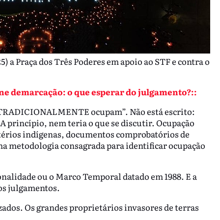
5) a Praça dos Três Poderes em apoio ao STF e contra o
ine demarcação: o que esperar do julgamento?::
que TRADICIONALMENTE ocupam”. Não está escrito:
ncípio, nem teria o que se discutir. Ocupação
itérios indígenas, documentos comprobatórios de
ma metodologia consagrada para identificar ocupação
ionalidade ou o Marco Temporal datado em 1988. E a
os julgamentos.
zados. Os grandes proprietários invasores de terras