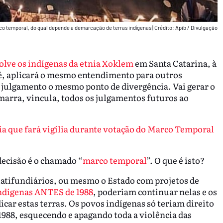
rco temporal, do qual depende a demarcação de terras indígenas
|
Crédito: Apib / Divulgação
lve os indígenas da etnia Xoklem
em Santa Catarina, à
o é, aplicará o mesmo entendimento para outros
julgamento o mesmo ponto de divergência. Vai gerar o
marra, vincula, todos os julgamentos futuros ao
a que fará vigília durante votação do Marco Temporal
decisão é o chamado “
marco temporal
”. O que é isto?
latifundiários, ou mesmo o Estado com projetos de
indígenas ANTES de 1988
, poderiam continuar nelas e os
icar estas terras. Os povos indígenas só teriam direito
88, esquecendo e apagando toda a violência das