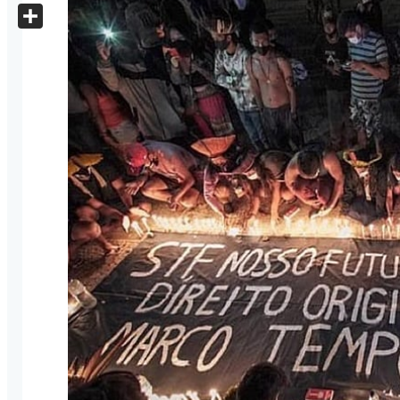
X
Share