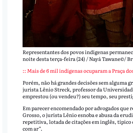
Representantes dos povos indígenas permanec
noite desta terça-feira (24) / Nayá Tawane©/ Br
:: Mais de 6 mil indígenas ocuparam a Praça d
Porém, não há grandes decisões sem alguma gra
jurista Lênio Streck, professor da Universidad
emprestou (ou vendeu?) seu tempo, seu prestíg
Em parecer encomendado por advogados que re
Grosso, o jurista Lênio esnoba e abusa da erud
repetitiva, lotada de citações em inglês, típ
com ar”.