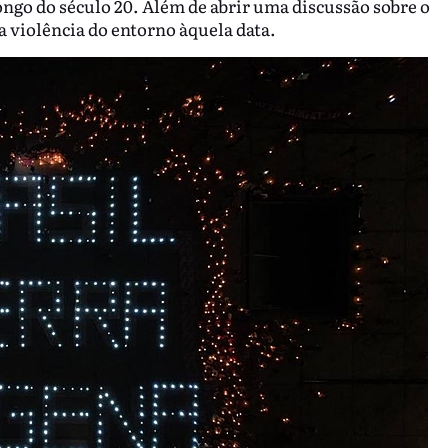
longo do século 20. Além de abrir uma discussão sobre o
a violência do entorno àquela data.