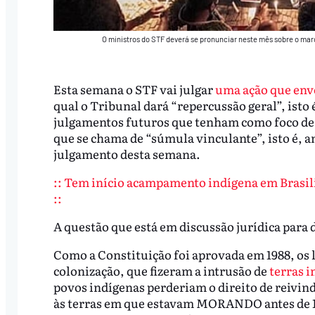
O ministros do STF deverá se pronunciar neste mês sobre o ma
Esta semana o STF vai julgar
uma ação que envo
qual o Tribunal dará “repercussão geral”, ist
julgamentos futuros que tenham como foco de 
que se chama de “súmula vinculante”, isto é, a
julgamento desta semana.
:: Tem início acampamento indígena em Brasili
::
A questão que está em discussão jurídica para 
Como a Constituição foi aprovada em 1988, os 
colonização, que fizeram a intrusão de
terras 
povos indígenas perderiam o direito de reivind
às terras em que estavam MORANDO antes de 19