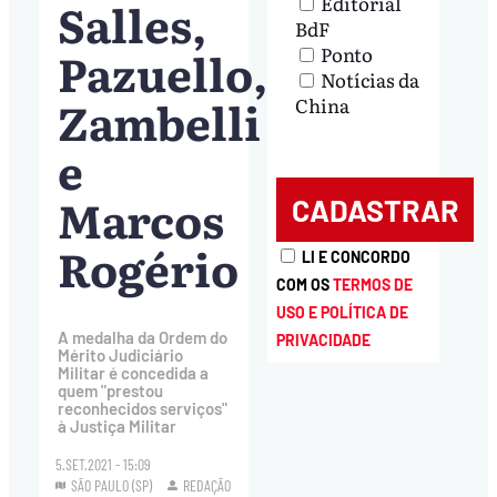
Editorial
Salles,
BdF
Pazuello,
Ponto
Notícias da
Zambelli
China
e
Marcos
Rogério
LI E CONCORDO
COM OS
TERMOS DE
USO E POLÍTICA DE
A medalha da Ordem do
PRIVACIDADE
Mérito Judiciário
Militar é concedida a
quem "prestou
reconhecidos serviços"
à Justiça Militar
5.SET.2021 - 15:09
SÃO PAULO (SP)
REDAÇÃO