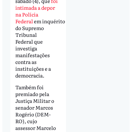
sábado (4), que
foi
intimada a depor
na Polícia
Federal
em inquérito
do Supremo
Tribunal
Federal que
investiga
manifestações
contra as
instituições e a
democracia.
Também foi
premiado pela
Justiça Militar o
senador Marcos
Rogério (DEM-
RO), cujo
assessor Marcelo