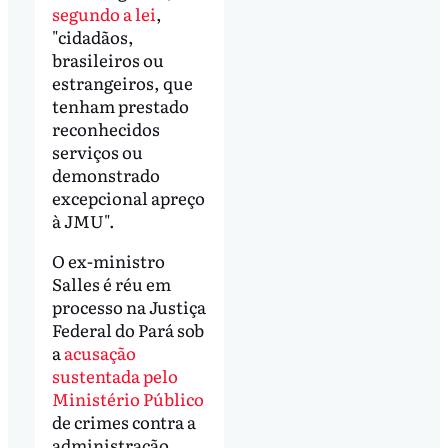
segundo a lei
,
"cidadãos,
brasileiros ou
estrangeiros, que
tenham prestado
reconhecidos
serviços ou
demonstrado
excepcional apreço
à JMU".
O ex-ministro
Salles é réu em
processo na Justiça
Federal do Pará sob
a
acusação
sustentada pelo
Ministério Público
de crimes contra a
administração