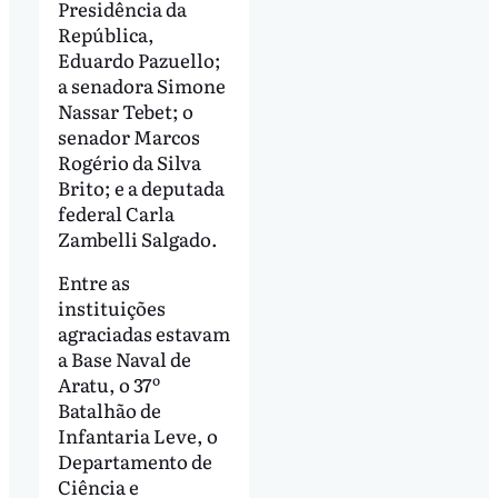
Presidência da
República,
Eduardo Pazuello;
a senadora Simone
Nassar Tebet; o
senador Marcos
Rogério da Silva
Brito; e a deputada
federal Carla
Zambelli Salgado.
Entre as
instituições
agraciadas estavam
a Base Naval de
Aratu, o 37º
Batalhão de
Infantaria Leve, o
Departamento de
Ciência e