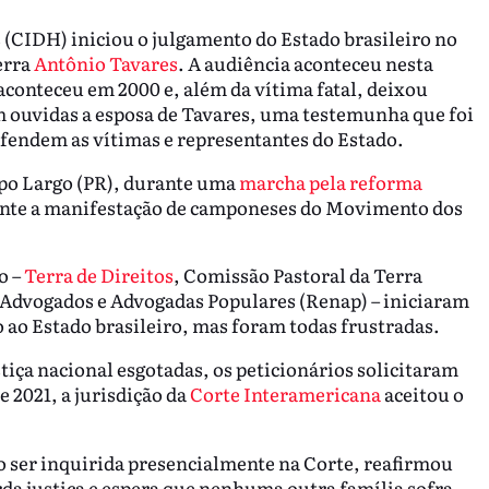
(CIDH) iniciou o julgamento do Estado brasileiro no
erra
Antônio Tavares
. A audiência aconteceu nesta
o aconteceu em 2000 e, além da vítima fatal, deixou
am ouvidas a esposa de Tavares, uma testemunha que foi
efendem as vítimas e representantes do Estado.
po Largo (PR), durante uma
marcha pela reforma
mente a manifestação de camponeses do Movimento dos
o –
Terra de Direitos
, Comissão Pastoral da Terra
 Advogados e Advogadas Populares (Renap) – iniciaram
o ao Estado brasileiro, mas foram todas frustradas.
tiça nacional esgotadas, os peticionários solicitaram
 2021, a jurisdição da
Corte Interamericana
aceitou o
o ser inquirida presencialmente na Corte, reafirmou
a justiça e espera que nenhuma outra família sofra.