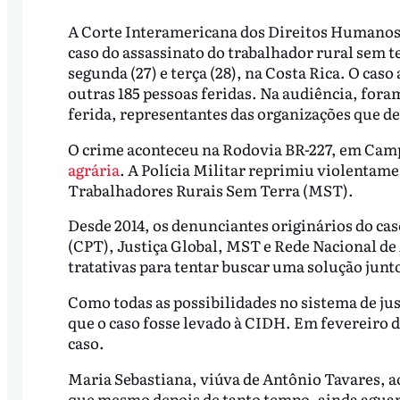
A Corte Interamericana dos Direitos Humanos 
caso do assassinato do trabalhador rural sem t
segunda (27) e terça (28), na Costa Rica. O cas
outras 185 pessoas feridas. Na audiência, for
ferida, representantes das organizações que d
O crime aconteceu na Rodovia BR-227, em Cam
agrária
. A Polícia Militar reprimiu violenta
Trabalhadores Rurais Sem Terra (MST).
Desde 2014, os denunciantes originários do cas
(CPT), Justiça Global, MST e Rede Nacional de
tratativas para tentar buscar uma solução junt
Como todas as possibilidades no sistema de jus
que o caso fosse levado à CIDH. Em fevereiro de
caso.
Maria Sebastiana, viúva de Antônio Tavares, a
que mesmo depois de tanto tempo, ainda aguard