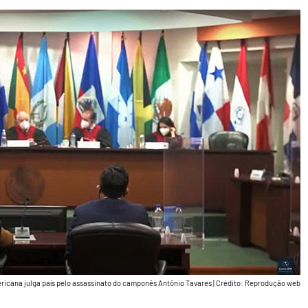
ricana julga país pelo assassinato do camponês Antônio Tavares
|
Crédito: Reprodução web