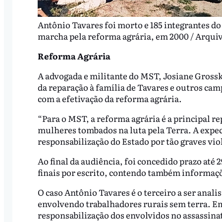
Antônio Tavares foi morto e 185 integrantes d
marcha pela reforma agrária, em 2000 / Arqui
Reforma Agrária
A advogada e militante do MST, Josiane Gros
da reparação à família de Tavares e outros ca
com a efetivação da reforma agrária.
“Para o MST, a reforma agrária é a principal r
mulheres tombados na luta pela Terra. A expec
responsabilização do Estado por tão graves vi
Ao final da audiência, foi concedido prazo até 
finais por escrito, contendo também informaçõ
O caso Antônio Tavares é o terceiro a ser anali
envolvendo trabalhadores rurais sem terra. Em
responsabilização dos envolvidos no assassina