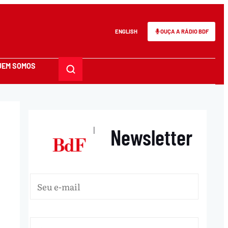
ENGLISH
OUÇA A RÁDIO BDF
UEM SOMOS
Newsletter
|