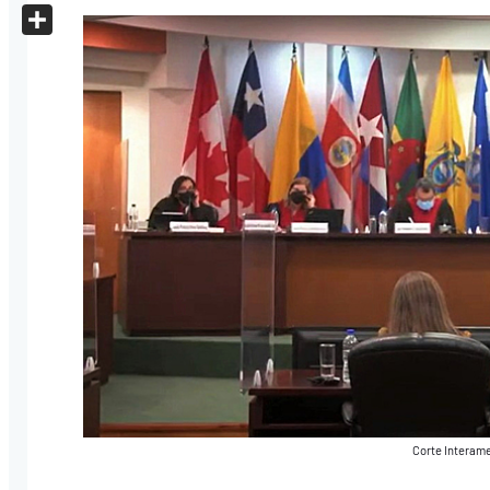
X
Share
Corte Interame