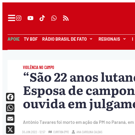
APOIE
TV BDF
RÁDIO BRASIL DE FATO
REGIONAIS
I
VIOLÊNCIA NO CAMPO
“São 22 anos lutan
Esposa de camponê
ouvida em julgam
Facebook
WhatsApp
Antônio Tavares foi morto em ação da PM no Paraná, em 
Email
30.JUN.2022 - 12:57
CURITIBA (PR)
ANA CAROLINA CALDAS