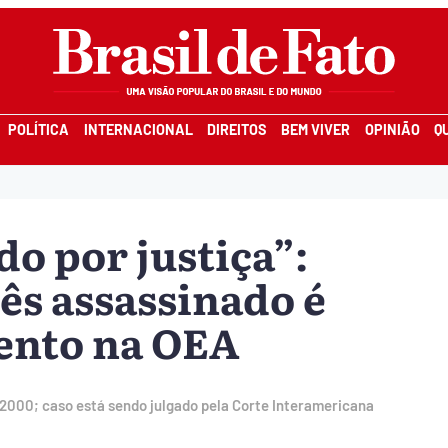
POLÍTICA
INTERNACIONAL
DIREITOS
BEM VIVER
OPINIÃO
Q
do por justiça”:
s assassinado é
ento na OEA
2000; caso está sendo julgado pela Corte Interamericana