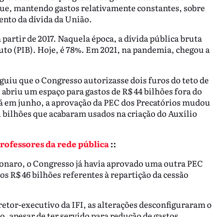
 que, mantendo gastos relativamente constantes, sobre
nto da dívida da União.
partir de 2017. Naquela época, a dívida pública bruta
uto (PIB). Hoje, é 78%. Em 2021, na pandemia, chegou a
guiu que o Congresso autorizasse dois furos do teto de
briu um espaço para gastos de R$ 44 bilhões fora do
já em junho, a aprovação da PEC dos Precatórios mudou
1 bilhões que acabaram usados na criação do Auxílio
rofessores da rede pública
::
onaro, o Congresso já havia aprovado uma outra PEC
os R$ 46 bilhões referentes à repartição da cessão
etor-executivo da IFI, as alterações desconfiguraram o
o, apesar de ter servido para redução de gastos