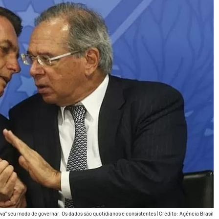
iva” seu modo de governar. Os dados são quotidianos e consistentes
|
Crédito: Agência Brasil