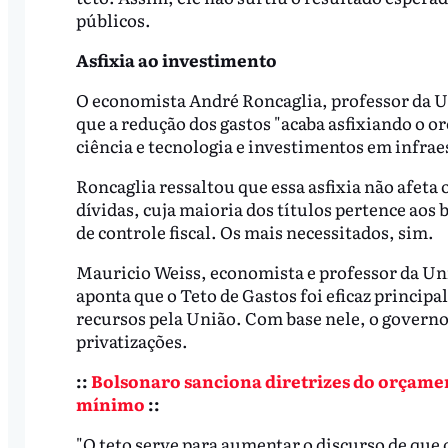
públicos.
Asfixia ao investimento
O economista André Roncaglia, professor da Un
que a redução dos gastos "acaba asfixiando o o
ciência e tecnologia e investimentos em infrae
Roncaglia ressaltou que essa asfixia não afeta
dívidas, cuja maioria dos títulos pertence aos
de controle fiscal. Os mais necessitados, sim.
Mauricio Weiss, economista e professor da Un
aponta que o Teto de Gastos foi eficaz principa
recursos pela União. Com base nele, o governo 
privatizações.
::
Bolsonaro sanciona diretrizes do orçamen
mínimo
::
"O teto serve para aumentar o discurso de que 