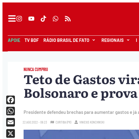
APOIE
TV BDF
RÁDIO BRASIL DE FATO
REGIONAIS
I
NUNCA CUMPRIU
Teto de Gastos vi
Bolsonaro e prova
Facebook
Presidente defendeu brechas para aumentar gastos e já a
WhatsApp
22.AGO.2022 - 06:23
CURITIBA (PR)
VINICIUS KONCHINSKI
Email