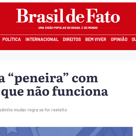
POLÍTICA
INTERNACIONAL
DIREITOS
BEM VIVER
OPINIÃO
Q
ra “peneira” com
 que não funciona
dmite mudar regra se for reeleito