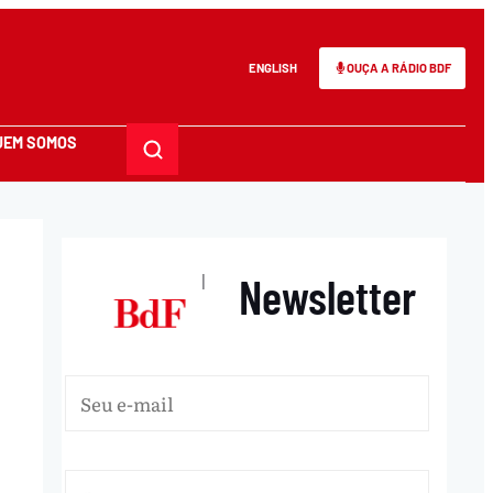
ENGLISH
OUÇA A RÁDIO BDF
UEM SOMOS
Newsletter
|