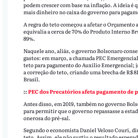
podem crescer com base na inflação. A ideia é
mais dinheiro no caixa do governo para pagame
A regra do teto começou a afetar o Orçamento a 
equivalia a cerca de 70% do Produto Interno Br
89%.
Naquele ano, aliás, o governo Bolsonaro conse
gastos: em março, a chamada PEC Emergencial a
teto para pagamento do Auxílio Emergencial; 
a correção do teto, criando uma brecha de R$ 8
Brasil.
::
PEC dos Precatórios afeta pagamento de p
Antes disso, em 2019, também no governo Bols
para permitir que o governo repassasse a estad
onerosa do pré-sal.
Segundo o economista Daniel Veloso Couri, dir
teto. Assim, ele não surtiu o resultado esperad