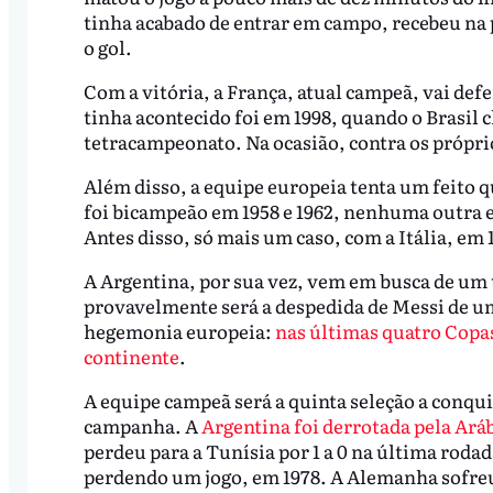
tinha acabado de entrar em campo, recebeu na
o gol.
Com a vitória, a França, atual campeã, vai defe
tinha acontecido foi em 1998, quando o Brasil 
tetracampeonato. Na ocasião, contra os próprio
Além disso, a equipe europeia tenta um feito q
foi bicampeão em 1958 e 1962, nenhuma outra
Antes disso, só mais um caso, com a Itália, em 1
A Argentina, por sua vez, vem em busca de um 
provavelmente será a despedida de Messi de u
hegemonia europeia:
nas últimas quatro Copas
continente
.
A equipe campeã será a quinta seleção a conqu
campanha. A
Argentina foi derrotada pela Arábi
perdeu para a Tunísia por 1 a 0 na última rodad
perdendo um jogo, em 1978. A Alemanha sofreu 