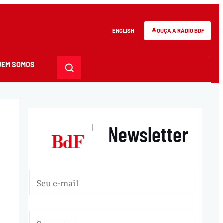
ENGLISH
OUÇA A RÁDIO BDF
UEM SOMOS
Newsletter
|