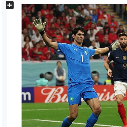
X
Share