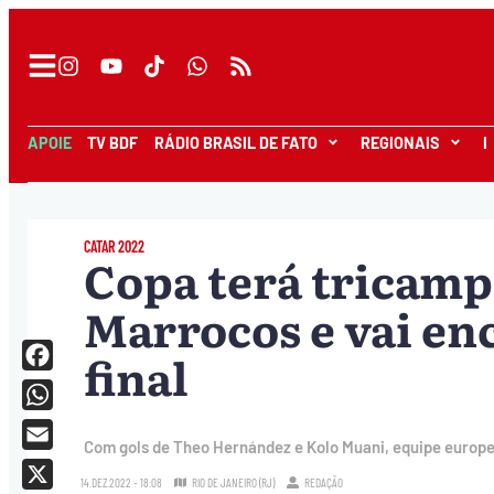
APOIE
TV BDF
RÁDIO BRASIL DE FATO
REGIONAIS
I
CATAR 2022
Copa terá tricamp
Marrocos e vai en
final
Facebook
WhatsApp
Com gols de Theo Hernández e Kolo Muani, equipe europei
Email
14.DEZ.2022 - 18:08
RIO DE JANEIRO (RJ)
REDAÇÃO