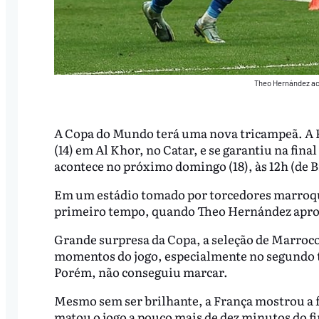
Theo Hernández ace
A Copa do Mundo terá uma nova tricampeã. A F
(14) em Al Khor, no Catar, e se garantiu na final
acontece no próximo domingo (18), às 12h (de Br
Em um estádio tomado por torcedores marroqui
primeiro tempo, quando Theo Hernández aprove
Grande surpresa da Copa, a seleção de Marroco
momentos do jogo, especialmente no segundo t
Porém, não conseguiu marcar.
Mesmo sem ser brilhante, a França mostrou a f
matou o jogo a pouco mais de dez minutos do 