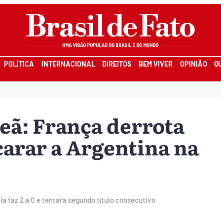
POLÍTICA
INTERNACIONAL
DIREITOS
BEM VIVER
OPINIÃO
Q
eã: França derrota
carar a Argentina na
a faz 2 a 0 e tentará segundo título consecutivo