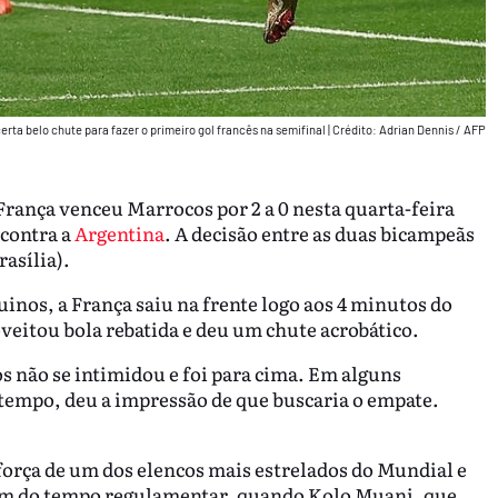
rta belo chute para fazer o primeiro gol francês na semifinal
|
Crédito: Adrian Dennis / AFP
rança venceu Marrocos por 2 a 0 nesta quarta-feira
 contra a
Argentina
. A decisão entre as duas bicampeãs
asília).
nos, a França saiu na frente logo aos 4 minutos do
itou bola rebatida e deu um chute acrobático.
s não se intimidou e foi para cima. Em alguns
empo, deu a impressão de que buscaria o empate.
orça de um dos elencos mais estrelados do Mundial e
fim do tempo regulamentar, quando Kolo Muani, que