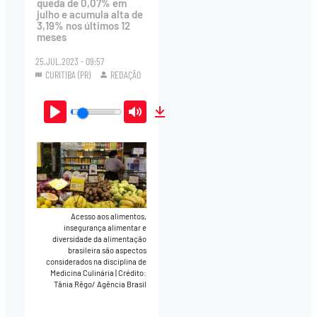
queda de 0,07% em
julho e acumula alta de
3,19% nos últimos 12
meses
25.JUL.2023 - 09:57
CURITIBA (PR)
REDAÇÃO
Play
Mute
Download
Acesso aos alimentos,
insegurança alimentar e
diversidade da alimentação
brasileira são aspectos
considerados na disciplina de
Medicina Culinária
|
Crédito:
Tânia Rêgo/ Agência Brasil