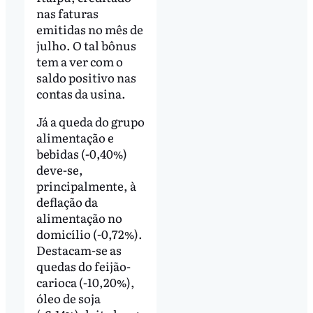
nas faturas
emitidas no mês de
julho. O tal bônus
tem a ver com o
saldo positivo nas
contas da usina.
Já a queda do grupo
alimentação e
bebidas (-0,40%)
deve-se,
principalmente, à
deflação da
alimentação no
domicílio (-0,72%).
Destacam-se as
quedas do feijão-
carioca (-10,20%),
óleo de soja