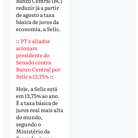
Banco Central (BC)
reduzir já a partir
de agosto a taxa
básica de juros da
economia, a Selic.
::
PT e aliados
acionam
presidente do
Senado contra
Banco Central por
Selic a 13,75%
::
Hoje, a Selic está
em 13,75% ao ano.
É a taxa básica de
juros real mais alta
do mundo,
segundo o
Ministério da