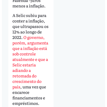
Fazenda –juros
menos a inflação.
A Selic subiu para
conter a inflação,
que ultrapassou os
12% ao longo de
2022.
O governo,
porém, argumenta
que a inflação está
sob controle
atualmente e que a
Selic estaria
adiando a
retomada do
crescimento do
país
, uma vez que
encarece
financiamentos e
empréstimos.