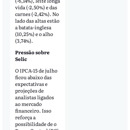
(-6,14%), leite longa
vida (-2,50%) e das
carnes (-2,42%). No
lado das altas estão
a batata-inglesa
(10,25%) e o alho
(3,74%).
Pressão sobre
Selic
O IPCA-15 de julho
ficou abaixo das
expectativas e
projeções de
analistas ligados
ao mercado
financeiro. Isso
reforça a
possibilidade de o