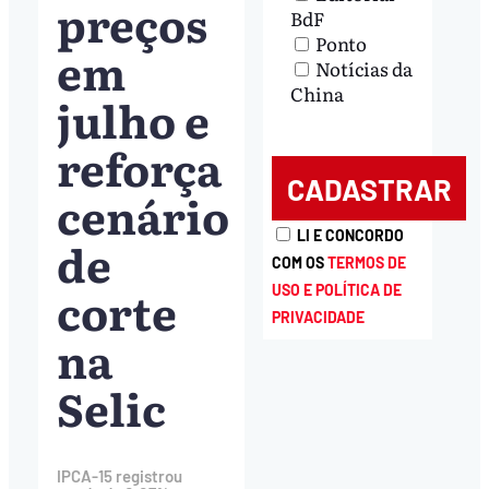
preços
BdF
Ponto
em
Notícias da
China
julho e
reforça
cenário
LI E CONCORDO
de
COM OS
TERMOS DE
corte
USO E POLÍTICA DE
PRIVACIDADE
na
Selic
IPCA-15 registrou