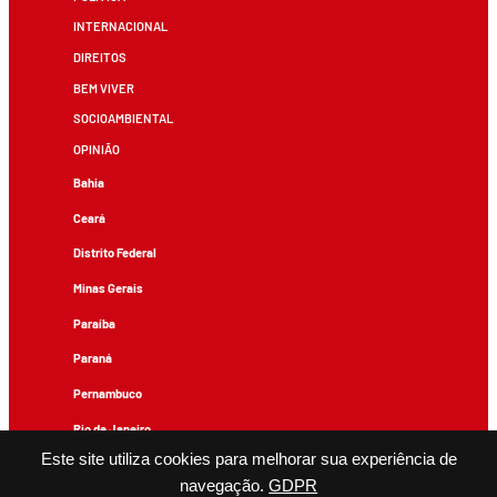
INTERNACIONAL
DIREITOS
BEM VIVER
SOCIOAMBIENTAL
OPINIÃO
Bahia
Ceará
Distrito Federal
Minas Gerais
Paraíba
Paraná
Pernambuco
Rio de Janeiro
Este site utiliza cookies para melhorar sua experiência de
Rio Grande do Sul
navegação.
GDPR