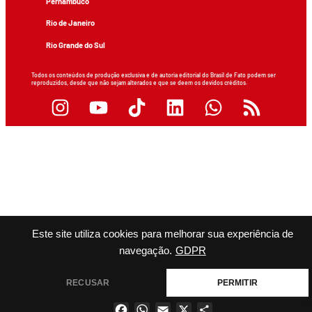
Pernambuco
Rio de Janeiro
Rio Grande do Sul
Todos os conteúdos de produção exclusiva e de autoria editorial do Brasil de Fato podem ser
reproduzidos, desde que não sejam alterados e que se deem os devidos créditos.
Este site utiliza cookies para melhorar sua experiência de
navegação.
GDPR
RECUSAR
PERMITIR
Facebook
WhatsApp
Email
X
Share