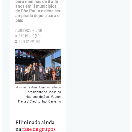
para meninas de 6 a 15
anos em 11 municípios
de São Paulo e deve ser
ampliado depois para o
país
31.AGO.2023 - 18:08
SÃO PAULO (SP)
IGOR CARVALHO
A ministra Ana Moser ao lado do
presidente do Conselho
Nacional do Sesi, Vagner
Freitas
|
Crédito: Igor Carvalho
Eliminado ainda
na
fase de grupos