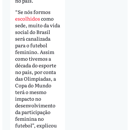
no país.
“Se nós formos
escolhidos
como
sede, muito da vida
social do Brasil
será canalizada
para o futebol
feminino. Assim
como tivemos a
década do esporte
no país, por conta
das Olimpíadas, a
Copa do Mundo
terá o mesmo
impacto no
desenvolvimento
da participação
feminina no
futebol”, explicou