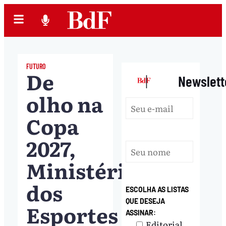
FUTURO
De
|
Newslett
olho na
Copa
2027,
Ministério
dos
ESCOLHA AS LISTAS
QUE DESEJA
Esportes
ASSINAR:
Editorial