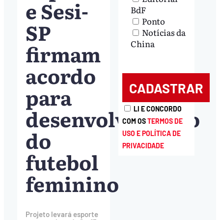
e Sesi-
BdF
Ponto
SP
Notícias da
China
firmam
acordo
para
desenvolvimento
LI E CONCORDO
COM OS
TERMOS DE
do
USO E POLÍTICA DE
PRIVACIDADE
futebol
feminino
Projeto levará esporte