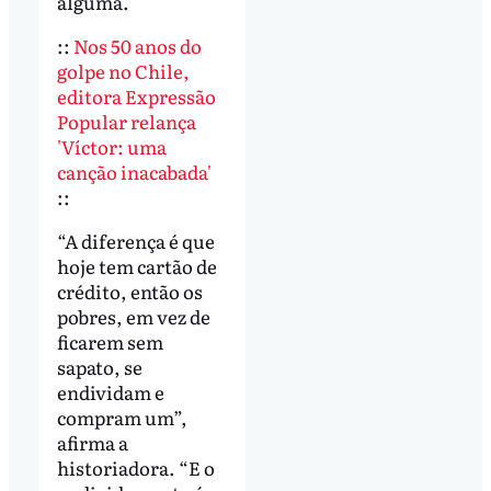
alguma.
::
Nos 50 anos do
golpe no Chile,
editora Expressão
Popular relança
'Víctor: uma
canção inacabada'
::
“A diferença é que
hoje tem cartão de
crédito, então os
pobres, em vez de
ficarem sem
sapato, se
endividam e
compram um”,
afirma a
historiadora. “E o