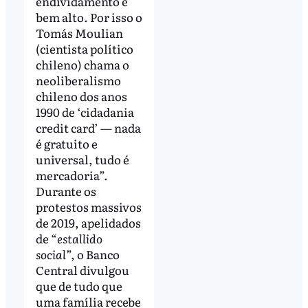
endividamento é
bem alto. Por isso o
Tomás Moulian
(cientista político
chileno) chama o
neoliberalismo
chileno dos anos
1990 de ‘cidadania
credit card’ — nada
é gratuito e
universal, tudo é
mercadoria”.
Durante os
protestos massivos
de 2019, apelidados
de “
estallido
social
”, o Banco
Central divulgou
que de tudo que
uma família recebe