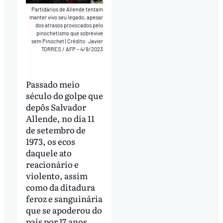
Partidários de Allende tentam
manter vivo seu legado, apesar
dos atrasos provocados pelo
pinochetismo que sobrevive
sem Pinochet
|
Crédito: Javier
TORRES / AFP – 4/9/2023
Passado meio
século do golpe que
depôs Salvador
Allende, no dia 11
de setembro de
1973, os ecos
daquele ato
reacionário e
violento, assim
como da ditadura
feroz e sanguinária
que se apoderou do
país por 17 anos