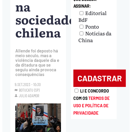
na
ASSINAR:
Editorial
sociedade
BdF
Ponto
chilena
Notícias da
China
Allende foi deposto há
meio século, mas a
violência daquele dia e
da ditadura que se
seguiu ainda provoca
consequências
9.SET.2023 - 10:30
BOTUCATU (SP)
LI E CONCORDO
JULIO ADAMOR
COM OS
TERMOS DE
USO E POLÍTICA DE
PRIVACIDADE